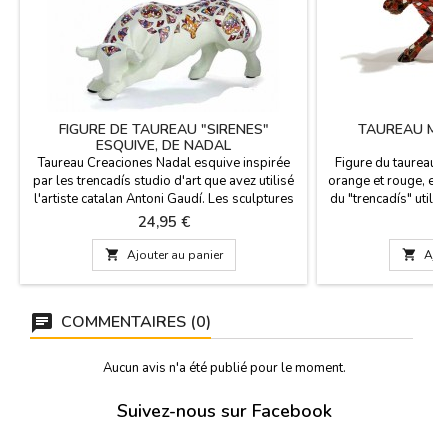
FIGURE DE TAUREAU "SIRENES"
TAUREAU MO
ESQUIVE, DE NADAL
Taureau Creaciones Nadal esquive inspirée
Figure du taureau 
par les trencadís studio d'art que avez utilisé
orange et rouge, elle
l'artiste catalan Antoni Gaudí. Les sculptures
du "trencadís" utilis
se distinguent par leur créativité, leur
Antoni Gaudí, auteur
Prix
Pr
24,95 €
2
perfection et de beauté. Ils sont des éditions
Barcelone (Espagne
limitées, marquées avec le numéro de série.
Fabriqué en résine e

Ajouter au panier

Ajou
Ces taureaux sont disponibles en noir et
livré dans une b
blanc et en deux tailles. Grand: 22 cm de
protection. Mesures: 
long...
COMMENTAIRES (0)
Aucun avis n'a été publié pour le moment.
Suivez-nous sur Facebook