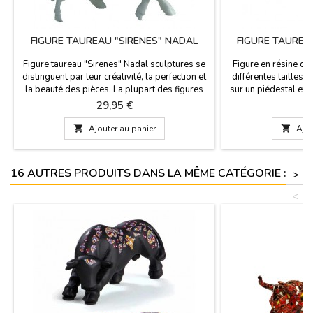
FIGURE TAUREAU "SIRENES" NADAL
FIGURE TAUREA
Figure taureau "Sirenes" Nadal sculptures se
Figure en résine d'
distinguent par leur créativité, la perfection et
différentes tailles et
la beauté des pièces. La plupart des figures
sur un piédestal et 
est portée limitée (marqué avec le numéro de
dit "España". Souven
Prix
P
29,95 €
7
série). Ces taureaux sont disponibles en
gagnant du concours.
blanc aux cornes d'or ou noires aux cornes
5 cm (hauteur 10 

Ajouter au panier

Ajou
d'argent, rouge avec des cornes
(hauteur 12 cm) - L
d'argent.Large: 14 cm (hauteur) x 19 cm
16 cm) - Très 
(longueur)Petit...
16 AUTRES PRODUITS DANS LA MÊME CATÉGORIE :
>
<