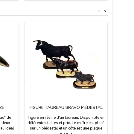
 30 x 11
<
>
ZE
FIGURE TAUREAU BRAVO PIÉDESTAL
TAURE
as" de
Figure en résine d'un taureau. Disponible en
Figure du
n deux
différentes tailles et prix. Le chiffre est placé
inspirée 
eau idéal
sur un piédestal et un côté est une plaque
par l'arch
aurin.
qui dit "España". Souvenir idéal de notre
de La