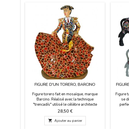
FIGURE D'UN TORERO, BARCINO
FIGUR
Figure torero fait en mosaïque, marque
Figure 
Barcino. Réalisé avec la technique
se di
"trencadís" utilisé le célèbre architecte
perfe
catalan Antonio Gaudí et peint à la main.
plupa
Prix
28,50 €
Idéal pour les collectionneurs et comme
(marqu
décoration. Dans une boîte cadeau
taurea

Ajouter au panier
transparente. Taille: 11 cm.
cornes d