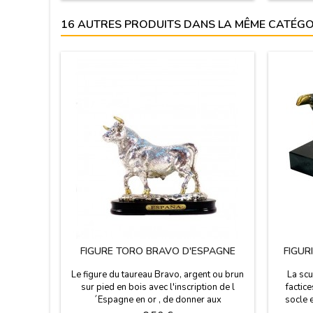
rouge a
cm (ha
16 AUTRES PRODUITS DANS LA MÊME CATÉGOR
FIGURE TORO BRAVO D'ESPAGNE
FIGUR
Le figure du taureau Bravo, argent ou brun
La scu
sur pied en bois avec l'inscription de l
factic
´Espagne en or , de donner aux
socle 
collectionneurs comme souvenir ou cadeau
sculpteu