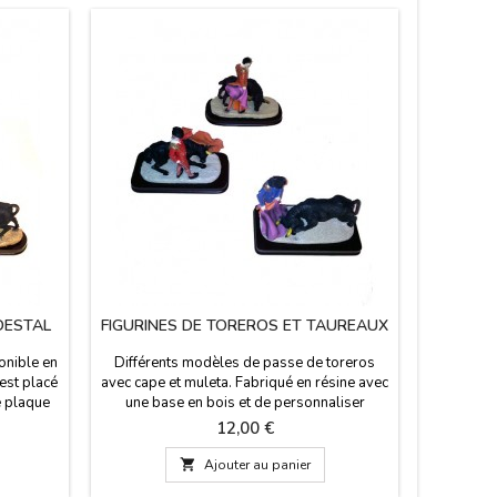
DESTAL
FIGURINES DE TOREROS ET TAUREAUX
SILHO
onible en
Différents modèles de passe de toreros
Silhouett
 est placé
avec cape et muleta. Fabriqué en résine avec
métal la
e plaque
une base en bois et de personnaliser
Produit 
de notre
comme cadeau d'entreprise. La base
Prix
12,00 €
nsions: -
mesure 15 x 7,5 cm et 11 cm de
 Medium:
personnalités de haut. Maintenant, nous

Ajouter au panier
: 20 x 7
avons trois modèles.