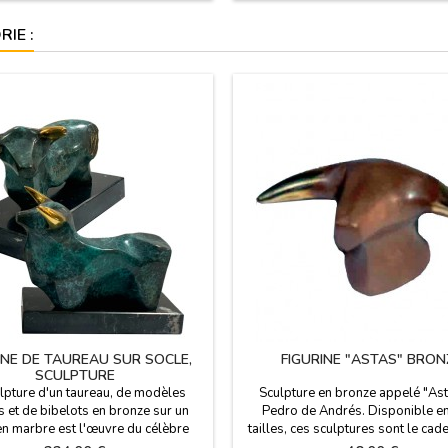
vec des cornes d'argent.Large: 14
cm (hauteur 16 cm) - Très grand:
uteur) x 19 cm (longueur)Petit...
cm...
IE :
INE DE TAUREAU SUR SOCLE,
FIGURINE "ASTAS" BRON
SCULPTURE
lpture d'un taureau, de modèles
Sculpture en bronze appelé "Ast
es et de bibelots en bronze sur un
Pedro de Andrés. Disponible e
en marbre est l'œuvre du célèbre
tailles, ces sculptures sont le cad
r Pedro de Andrés. La collection de
pour les collectionneurs d'art t