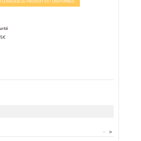
 LORSQUE LE PRODUIT EST DISPONIBLE
urité
 75€
<
>