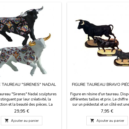
E TAUREAU "SIRENES" NADAL
FIGURE TAUREAU BRAVO PIÉ
taureau "Sirenes" Nadal sculptures
Figure en résine d'un taureau. Disp
stinguent par leur créativité, la
différentes tailles et prix. Le chiffre
ction et la beauté des pièces. La
sur un piédestal et un côté est un
rt des figures est portée limitée
qui dit "España". Souvenir idéal 
Prix
Prix
29,95 €
7,95 €
é avec le numéro de série). Ces
pays ou gagnant du concours.Dime
ux sont disponibles en blanc aux
Petit: 12 x 5 cm (hauteur 10 cm) -

Ajouter au panier

Ajouter au panier
'or ou noires aux cornes d'argent,
15 x 6 cm (hauteur 12 cm) - Large