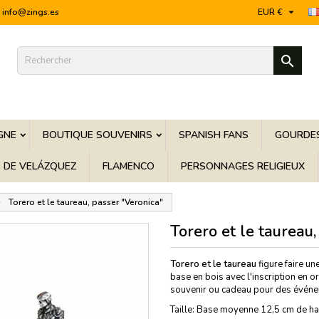

info@zings.es
EUR €

GNE
BOUTIQUE SOUVENIRS
SPANISH FANS
GOURDES
S DE VELÁZQUEZ
FLAMENCO
PERSONNAGES RELIGIEUX
Torero et le taureau, passer "Veronica"
Torero et le taureau
Torero et le taureau
figure faire un
base en bois avec l'inscription en o
souvenir ou cadeau pour des évén
Taille: Base moyenne 12,5 cm de ha