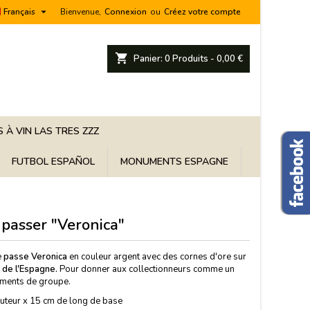

Français
Bienvenue,
Connexion
ou
Créez votre compte
shopping_cart
Panier:
0
Produits - 0,00 €
 À VIN LAS TRES ZZZ
FUTBOL ESPAÑOL
MONUMENTS ESPAGNE
, passer "Veronica"
e
passe Veronica
en couleur argent avec des cornes d'ore sur
r
de l'Espagne.
Pour donner aux collectionneurs comme un
ements de groupe.
uteur x 15 cm de long de base