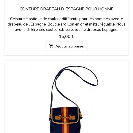
CEINTURE DRAPEAU D´ESPAGNE POUR HOMME
Ceinture élastique de couleur différente pour les hommes avec le
drapeau de l'Espagne. Boucle ardillon en or et métal réglable. Nous
avons différentes couleurs:bleu et tout le drapeau Espagne.
Fabriqué en Espagne. Largeur: 3,5 cm
Prix
15,00 €

Ajouter au panier