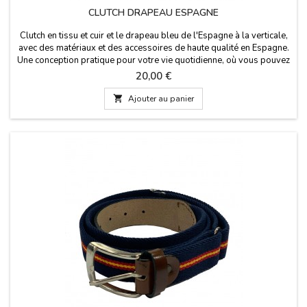
CLUTCH DRAPEAU ESPAGNE
Clutch en tissu et cuir et le drapeau bleu de l'Espagne à la verticale,
avec des matériaux et des accessoires de haute qualité en Espagne.
Une conception pratique pour votre vie quotidienne, où vous pouvez
prendre vos divers accessoires. Dimensions: 27 cm x 16 cm
Prix
20,00 €

Ajouter au panier