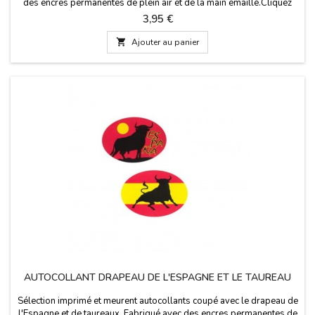
des encres permanentes de plein air et de la main émaillé.Cliquez
sur les détails de lire quelque chose d'important.
Prix
3,95 €

Ajouter au panier
AUTOCOLLANT DRAPEAU DE L'ESPAGNE ET LE TAUREAU
Sélection imprimé et meurent autocollants coupé avec le drapeau de
l'Espagne et de taureaux. Fabriqué avec des encres permanentes de