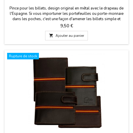
Pince pour les billets, design original en métal avec le drapeau de
l'Espagne. Si vous importuner les portefeuilles ou porte-monnaie
dans les poches, c'est une façon d'amener les billets simple et
confortable. Un clip en métal pour la fixation de votre monnaie. Un
Prix
9,50 €
cadeau pratique pour l'homme qui n'aime pas porter quoi que ce
soit dans les poches. Mesure:...

Ajouter au panier
Rupture de stock