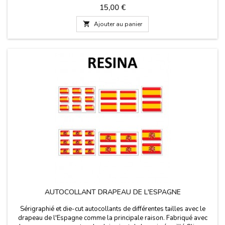
Espagne. Bleu marine avec le drapeau de l'Espagne dans le
Prix
15,00 €
milieu.Mesure: 35 mm de large

Ajouter au panier
AUTOCOLLANT DRAPEAU DE L'ESPAGNE
Sérigraphié et die-cut autocollants de différentes tailles avec le
drapeau de l'Espagne comme la principale raison. Fabriqué avec