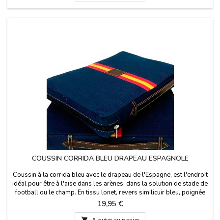
COUSSIN CORRIDA BLEU DRAPEAU ESPAGNOLE
Coussin à la corrida bleu avec le drapeau de l'Espagne, est l'endroit
idéal pour être à l'aise dans les arènes, dans la solution de stade de
football ou le champ. En tissu lonet, revers similicuir bleu, poignée
en cuir et fermeture éclair. Te garantir les meilleurs matériaux de
Prix
19,95 €
qualité. Fabriqué en Espagne. Lavable à l'eau froide.

Ajouter au panier