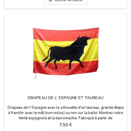
DRAPEAU DE L' ESPAGNE ET TAUREAU
Drapeau de l' Espagne avec la silhouette d'un taureau, grande étape
à franchir avec le mât (non inclus) ou mis sur la balle. Montrez votre
fierté espagnole et la tauromachie. Fabriqué à partir de
polyester.Taille: 150 x 90 cm
Prix
7,50 €