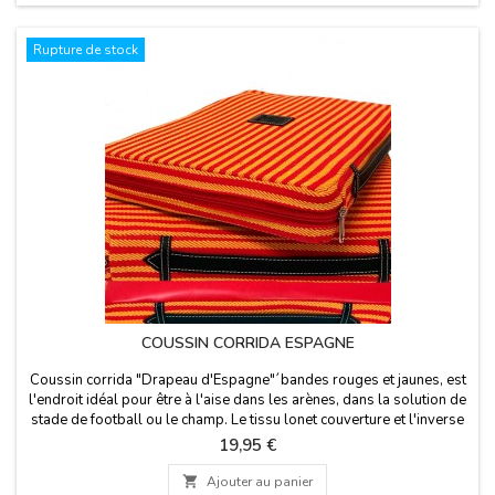
Rupture de stock
COUSSIN CORRIDA ESPAGNE
Coussin corrida "Drapeau d'Espagne"´bandes rouges et jaunes, est
l'endroit idéal pour être à l'aise dans les arènes, dans la solution de
stade de football ou le champ. Le tissu lonet couverture et l'inverse
est en cuirette rouge, a une poignée en cuir et fermeture éclair. Nous
Prix
19,95 €
vous garantissons les meilleurs matériaux de qualité. Fabriqué en
Espagne.

Ajouter au panier