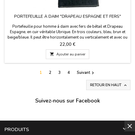
PORTEFEUILLE À DAIM "DRAPEAU ESPAGNE ET FERS"
Portefeuille pour homme á daim avec fers de bétail et Drapeau
Espagne, en cuir véritable Ubrique. En trois couleurs, bleu, brun et
beige/bleue. Il peut être horizontalement ou verticalement et avec ou
sans fermeture à bouton . Fabriqué en Espagne. Dimensions: 11cm x
Prix
22,00 €
8 cm zip vertical sans fermeture. 11cm x 8.5cm horizontalement
avec fermeture éclair.

Ajouter au panier
1
2
3
4
Suivant

RETOUR EN HAUT

Suivez-nous sur Facebook

PRODUITS