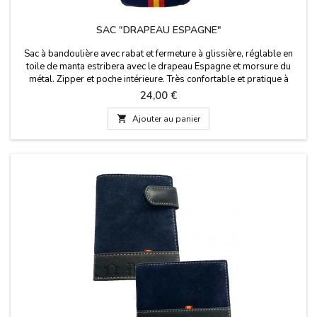
SAC "DRAPEAU ESPAGNE"
Sac à bandoulière avec rabat et fermeture à glissière, réglable en
toile de manta estribera avec le drapeau Espagne et morsure du
métal. Zipper et poche intérieure. Très confortable et pratique à
transporter vos choses dans le style. Dimensions: 20 cm x 20 cm
Prix
24,00 €

Ajouter au panier