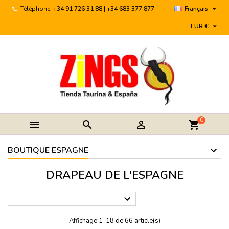

Téléphone:
+34 91 726 31 88 | +34 683 377 877
Français

EUR €
0



shopping_cart
BOUTIQUE ESPAGNE
DRAPEAU DE L'ESPAGNE

Affichage 1-18 de 66 article(s)