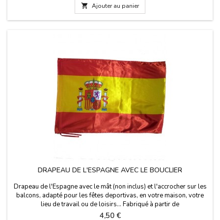

Ajouter au panier
DRAPEAU DE L'ESPAGNE AVEC LE BOUCLIER
Drapeau de l'Espagne avec le mât (non inclus) et l'accrocher sur les
balcons, adapté pour les fêtes deportivas, en votre maison, votre
lieu de travail ou de loisirs... Fabriqué à partir de
polyester.Dimensions: 140 x 90 cm
Prix
4,50 €