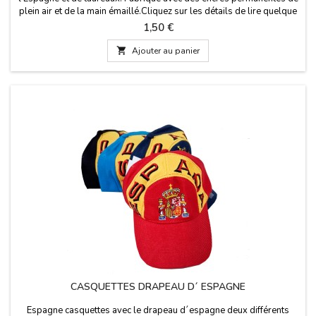
plein air et de la main émaillé.Cliquez sur les détails de lire quelque
chose d'important.
Prix
1,50 €

Ajouter au panier
CASQUETTES DRAPEAU D´ ESPAGNE
Espagne casquettes avec le drapeau d´espagne deux différents