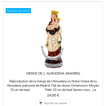
Rupture de stock
VIERGE DE L´ALMUDENA (MADRID)
Réproduction de la Vierge de l'Almudena ou Notre-Dame de la
Almudena, patronne de Madrid. Fait de résine. Dimensions: Moyen:
15 cm de haut Petit: 10 cm de haut Saviez-vous... La
Virgen de la Almudena est dédiée à la Vierge Marie. Vénérée dans la
Prix
14,00 €
cathédrale de Santa Maria de la Almudena à Madrid et son jour de
fête est le 9 Novembre.

Ajouter au panier