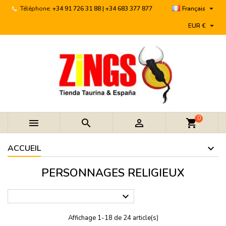

Téléphone:
+34 91 726 31 88 | +34 683 377 877
Français

EUR €
0



shopping_cart
ACCUEIL
PERSONNAGES RELIGIEUX

Affichage 1-18 de 24 article(s)