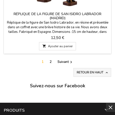
RÉPLIQUE DE LA FIGURE DE SAN ISIDRO LABRADOR
(MADRID)
Réplique de la figure de San Isidro Labrador, en résine et présentée
dans un coffret avec une brève histoire de sa vie. Nous avons deux
tailles. Fabriqué en Espagne. Dimensions :15 cm de hauteur, dans
une boîte en carton de 20 x 10 x 7 cm (grand modèle) 11
Prix
12,50 €
cm de hauteur, dans une boîte en PVC de 12 x 5 x 3 cm (petit
modèle)

Ajouter au panier
1
2
Suivant

RETOUR EN HAUT

Suivez-nous sur Facebook

PRODUITS