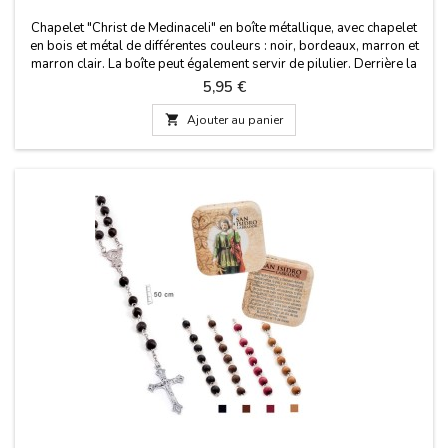
Chapelet "Christ de Medinaceli" en boîte métallique, avec chapelet
en bois et métal de différentes couleurs : noir, bordeaux, marron et
marron clair. La boîte peut également servir de pilulier. Derrière la
boîte se trouve une brève histoire du Christ de Medinaceli. Mesures :
Prix
5,95 €
50 cm de long. Chapelet. Taille de la boîte : 50X50 cm

Ajouter au panier