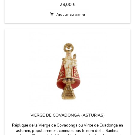
élégante avec une histoire courte au dos. Fabriqué en Espagne.
Prix
28,00 €
Mesures: 5 x 5 x 15 cm

Ajouter au panier
VIERGE DE COVADONGA (ASTURIAS)
Réplique de la Vierge de Covadonga ou Virxe de Cuadonga en
asturien, populairement connue sous le nom de La Santina,