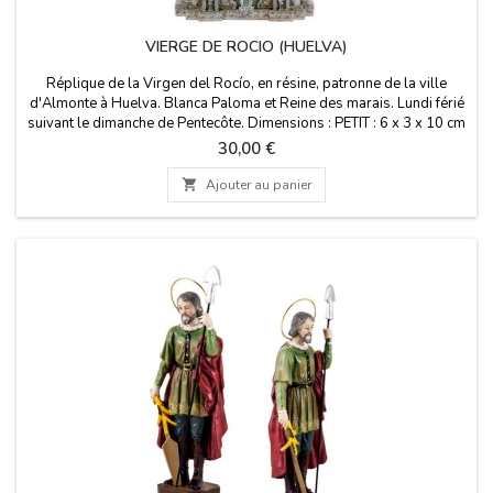
VIERGE DE ROCIO (HUELVA)
Réplique de la Virgen del Rocío, en résine, patronne de la ville
d'Almonte à Huelva. Blanca Paloma et Reine des marais. Lundi férié
suivant le dimanche de Pentecôte. Dimensions : PETIT : 6 x 3 x 10 cm
MOYEN: 8 x 6 x 15 cm GRAND : 14 cm x 7 cm x
Prix
30,00 €
25 cm de haut

Ajouter au panier