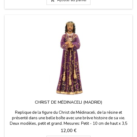
CHRIST DE MÉDINACELI (MADRID)
Replique de la figure du Christ de Médinaceli, de la résine et
présenté dans une belle boîte avec une brève histoire de sa vie.
Deux modèles, petit et grand. Mesures: Petit - 10 cm de haut x 3,5
cm de large (dans une boîte transparente) Moyen - 20 cm de haut
Prix
12,00 €
dans une boîte de 25 x 14 x 10 cm Grand - 35 cm de haut x 12 cm.