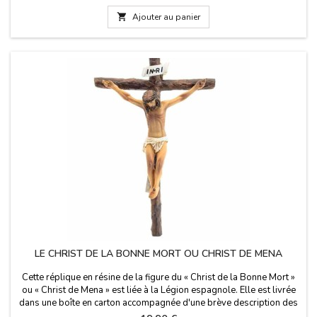
dans la Basilique du Pilar de Saragosse, et est patronne d'Aragon,
Saragosse,...

Ajouter au panier
LE CHRIST DE LA BONNE MORT OU CHRIST DE MENA
Cette réplique en résine de la figure du « Christ de la Bonne Mort »
ou « Christ de Mena » est liée à la Légion espagnole. Elle est livrée
dans une boîte en carton accompagnée d'une brève description des
origines du Christ et est prête à être accrochée. Mesure de la taille