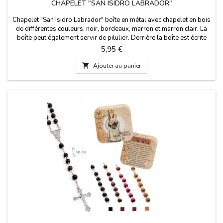
CHAPELET "SAN ISIDRO LABRADOR"
Chapelet "San Isidro Labrador" boîte en métal avec chapelet en bois
de différentes couleurs, noir, bordeaux, marron et marron clair. La
boîte peut également servir de pilulier. Derrière la boîte est écrite
une brève histoire de San Isidro Labrador. Mesures : 50 cm de long.
Prix
5,95 €
Taille de la boîte : 50x50 cm

Ajouter au panier