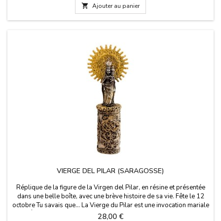
long x 9 cm. large (dans une...

Ajouter au panier
VIERGE DEL PILAR (SARAGOSSE)
Réplique de la figure de la Virgen del Pilar, en résine et présentée
dans une belle boîte, avec une brève histoire de sa vie. Fête le 12
octobre Tu savais que... La Vierge du Pilar est une invocation mariale
de l'Église catholique, dont l'image a son principal centre de culte
Prix
28,00 €