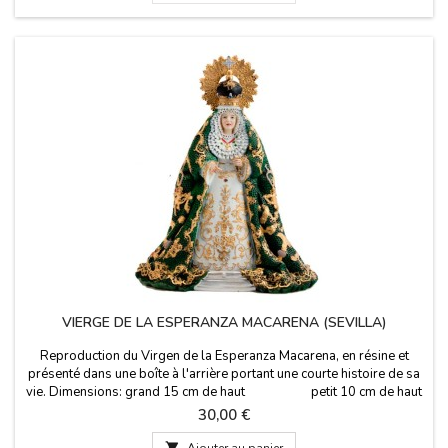
VIERGE DE LA ESPERANZA MACARENA (SEVILLA)
Reproduction du Virgen de la Esperanza Macarena, en résine et
présenté dans une boîte à l'arrière portant une courte histoire de sa
vie. Dimensions: grand 15 cm de haut petit 10 cm de haut
Saviez-vous ... Il s'agit d'une vierge ... dévotion mariale vénérée dans
Prix
30,00 €
la basilique de la Macarena à Séville. Son jour de fête est le 18
Décembre.

Ajouter au panier