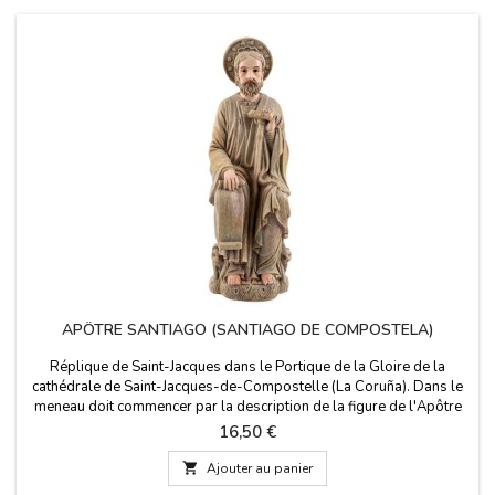
APÔTRE SANTIAGO (SANTIAGO DE COMPOSTELA)
Réplique de Saint-Jacques dans le Portique de la Gloire de la
cathédrale de Saint-Jacques-de-Compostelle (La Coruña). Dans le
meneau doit commencer par la description de la figure de l'Apôtre
assis, avec le bâton du pèlerin, comme patron de la basilique.
Prix
16,50 €
Santiago porte un parchemin sur lequel est écrit « misit me Dominus
» (j'ai envoyé le Seigneur)....

Ajouter au panier