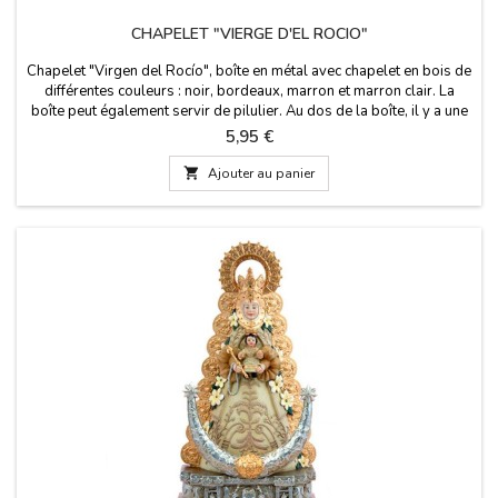
CHAPELET "VIERGE D'EL ROCIO"
Chapelet "Virgen del Rocío", boîte en métal avec chapelet en bois de
différentes couleurs : noir, bordeaux, marron et marron clair. La
boîte peut également servir de pilulier. Au dos de la boîte, il y a une
brève histoire de la Vierge. Mesures : chapelet de 50 cm de long.
Prix
5,95 €
Taille de la boîte : 50 X 50 CM.

Ajouter au panier