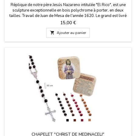
Réplique de notre père Jesús Nazareno intitulée "El Rico", est une
sculpture exceptionnelle en bois polychrome à porter, en deux
tailles. Travail de Juan de Mesa de l'année 1620. Le grand est livré
dans une boîte en carton et le petit dans un blister transparent.
Prix
15,00 €
Procession à l'aube du Vendredi Saint à Séville. Dimensions : Petit
10 x 3 x 10 cm...

Ajouter au panier
CHAPELET "CHRIST DE MEDINACELI"