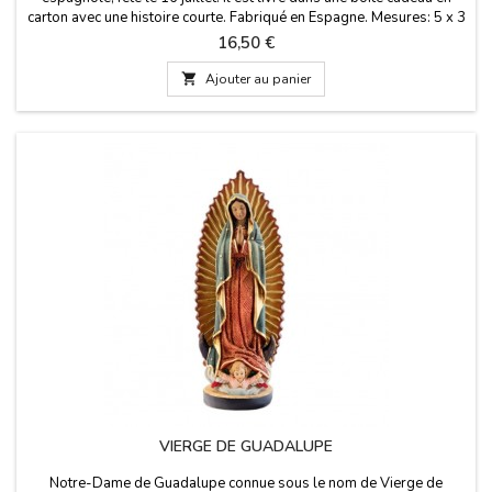
carton avec une histoire courte. Fabriqué en Espagne. Mesures: 5 x 3
x 12 cm (PETIT) 7 x 5 x 20 cm (GRAND)
Prix
16,50 €

Ajouter au panier
VIERGE DE GUADALUPE
Notre-Dame de Guadalupe connue sous le nom de Vierge de