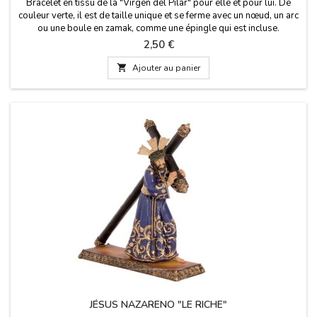
Bracelet en tissu de la "Virgen del Pilar" pour elle et pour lui. De
couleur verte, il est de taille unique et se ferme avec un nœud, un arc
ou une boule en zamak, comme une épingle qui est incluse.
Dimensions : 30 cm par 1,5 de large et a la goupille
Prix
2,50 €

Ajouter au panier
JÉSUS NAZARENO "LE RICHE"