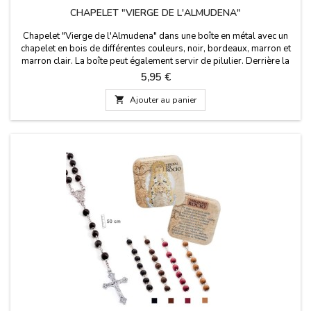
CHAPELET "VIERGE DE L'ALMUDENA"
Chapelet "Vierge de l'Almudena" dans une boîte en métal avec un
chapelet en bois de différentes couleurs, noir, bordeaux, marron et
marron clair. La boîte peut également servir de pilulier. Derrière la
boîte, une brève histoire de la Vierge de l'Almudena est écrite.
Prix
5,95 €
Mesures : chapelet de 50 cm de long Taille de la boîte : 50X50 cm

Ajouter au panier