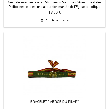
Guadalupe est en résine. Patronne du Mexique, d'Amérique et des
Philippines, elle est une apparition mariale de l'Église catholique
d'origine mexicaine. Fête le 12 décembre. Mesures: 11 cm de haut
Prix
18,00 €

Ajouter au panier
BRACELET "VIERGE DU PILAR"