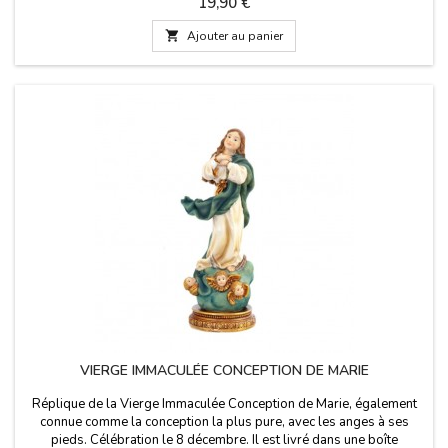
Prix
19,90 €
de la grande croix : 22 cm de long x 15 de large Mesure de la petite
croix : 13 cm...

Ajouter au panier
VIERGE IMMACULÉE CONCEPTION DE MARIE
Réplique de la Vierge Immaculée Conception de Marie, également
connue comme la conception la plus pure, avec les anges à ses
pieds. Célébration le 8 décembre. Il est livré dans une boîte