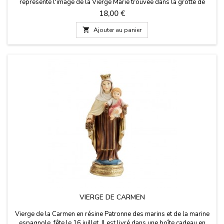
représente l'image de la Vierge Marie trouvée dans la grotte de
Covadonga (Cangas de Onís) qui appartient à la Principauté des
Prix
18,00 €
Asturies. Il est livré dans une boîte en carton. Fabriqué en Espagne.
Mesure 12 cm de haut

Ajouter au panier
VIERGE DE CARMEN
Vierge de la Carmen en résine Patronne des marins et de la marine
espagnole, fête le 16 juillet. Il est livré dans une boîte cadeau en