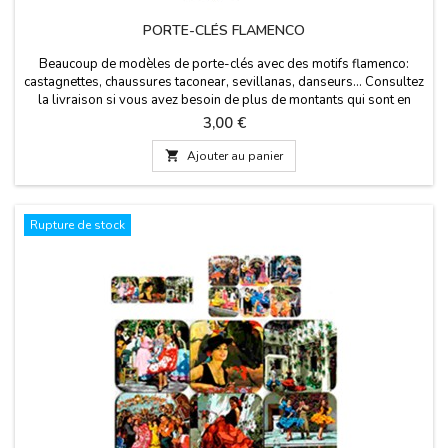
PORTE-CLÉS FLAMENCO
Beaucoup de modèles de porte-clés avec des motifs flamenco:
castagnettes, chaussures taconear, sevillanas, danseurs... Consultez
la livraison si vous avez besoin de plus de montants qui sont en
stock dans nos info@zings.es mail
Prix
3,00 €

Ajouter au panier
Rupture de stock