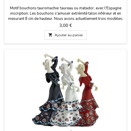
Motif bouchons tauromachie: taureau ou matador, avec l'Espagne
inscription. Les bouchons s'amuser extrémité talon inférieur et en
mesurant 8 cm de hauteur. Nous avons actuellement trois modèles:
torero (modèle 1), le taureau (modèle 2) et Séville (modèle
Prix
3,00 €
3).Cliquez sur "Plus de détails" pour lire quelque chose d'important.

Ajouter au panier