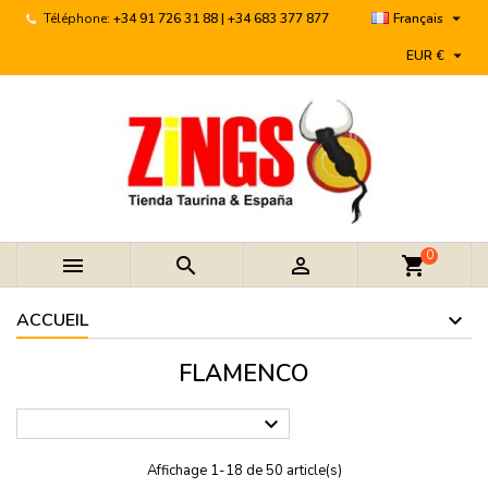

Téléphone:
+34 91 726 31 88 | +34 683 377 877
Français

EUR €
0



shopping_cart
ACCUEIL
FLAMENCO

Affichage 1-18 de 50 article(s)