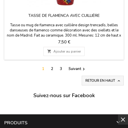
TASSE DE FLAMENCA AVEC CUILLIÈRE
Tasse ou mug de flamenca avec cuillière design trencadís, belles
danseuses de flamenco comme décoration avec des oiellets et le
nom de Madrid. Fait au ceramique. 300 ml. Mesures: 12 cm de haut x
9 cm de diamètre
Prix
7,50 €

Ajouter au panier
1
2
3
Suivant

RETOUR EN HAUT

Suivez-nous sur Facebook

PRODUITS