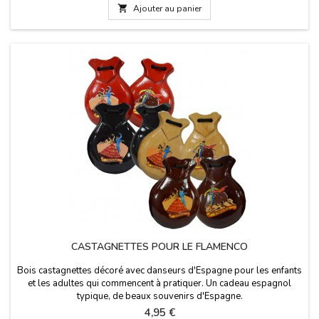
(jeune): 9 x 6,5 cm...

Ajouter au panier
CASTAGNETTES POUR LE FLAMENCO
Bois castagnettes décoré avec danseurs d'Espagne pour les enfants
et les adultes qui commencent à pratiquer. Un cadeau espagnol
typique, de beaux souvenirs d'Espagne.
Prix
4,95 €