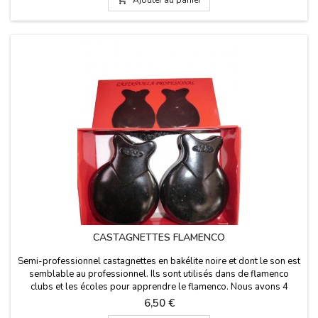
CASTAGNETTES FLAMENCO
Semi-professionnel castagnettes en bakélite noire et dont le son est
semblable au professionnel. Ils sont utilisés dans de flamenco
clubs et les écoles pour apprendre le flamenco. Nous avons 4
tailles. Cadeau d'initiation aux castagnettes. Dimensions: Très petit
Prix
6,50 €
(garçons / filles): 8 x 5,5 cm Petit (filles / garçons): 8,5 x 6 cm Moyen