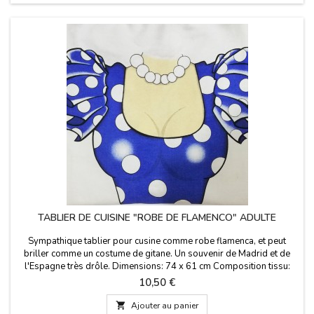
TABLIER DE CUISINE "ROBE DE FLAMENCO" ADULTE
Sympathique tablier pour cusine comme robe flamenca, et peut
briller comme un costume de gitane. Un souvenir de Madrid et de
l'Espagne très drôle. Dimensions: 74 x 61 cm Composition tissu:
50% coton - 50% polyester.
Prix
10,50 €

Ajouter au panier