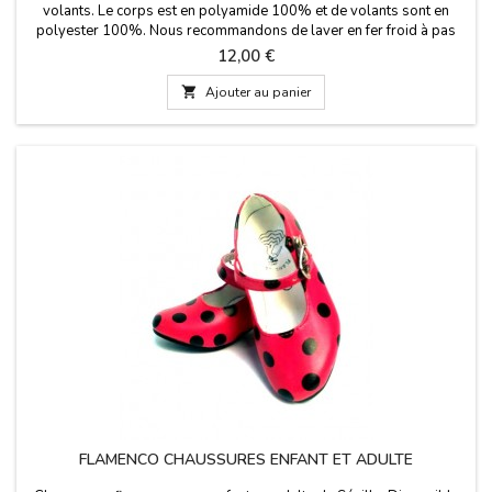
volants. Le corps est en polyamide 100% et de volants sont en
polyester 100%. Nous recommandons de laver en fer froid à pas
plus de 30 ºC.Le costume flamenco est disponible en deux couleurs
Prix
12,00 €
et huit tailles différentes de 0 mois à 14 ans.

Ajouter au panier
FLAMENCO CHAUSSURES ENFANT ET ADULTE