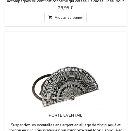
accompagnés du certificat concerné qui versée. Le cadeau idéal pour
ceux qui ont déjà tout.Couleurs en blanche,rouge, bleue ou
Prix
29,95 €
noir.Dimensions: 20 cm de haut

Ajouter au panier
PORTE EVENTAIL
Suspendez les eventailes ans argent en alliage de zinc plaqué et
cordon en cuir. Très pratique pour n'importe quel look. Fabriqué en