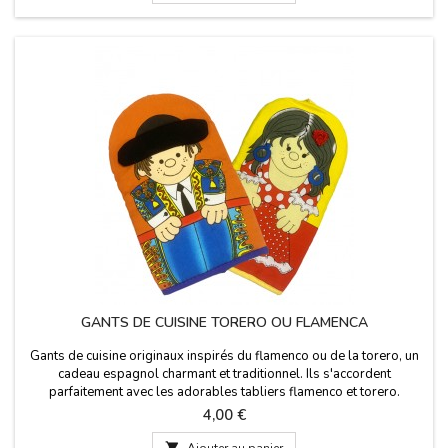
GANTS DE CUISINE TORERO OU FLAMENCA
Gants de cuisine originaux inspirés du flamenco ou de la torero, un
cadeau espagnol charmant et traditionnel. Ils s'accordent
parfaitement avec les adorables tabliers flamenco et torero.
Dimensions : 23 cm x 14 cm
Prix
4,00 €

Ajouter au panier