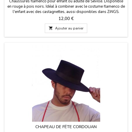
Chaussures flamenco pour enfant ou adulte de Séville. Disponible
en rouge à pois noirs. Idéal à combiner avec le costume flamenco de
l'enfant avec des castagnettes, aussi disponibles dans ZiNGS.
Différentes tailles. Semelles et tiges en plastique. IMPORTANT: les
Prix
12,00 €
tailles de ces chaussures sont plutôt petites, nous indiquons les
mesures pour les pieds en...

Ajouter au panier
CHAPEAU DE FÊTE CORDOUAN