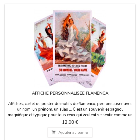
AFFICHE PERSONNALISÉE FLAMENCA
Affiches, cartel ou poster de motifs de flamenco, personnaliser avec
un nom, un prénom, un alias ... C'est un souvenir espagnol
magnifique et typique pour tous ceux qui veulent se sentir comme un
véritable artiste de flamenco. Espagne Souvenirs.Il mesure 56 cm x
Prix
12,00 €
97 cm

Ajouter au panier