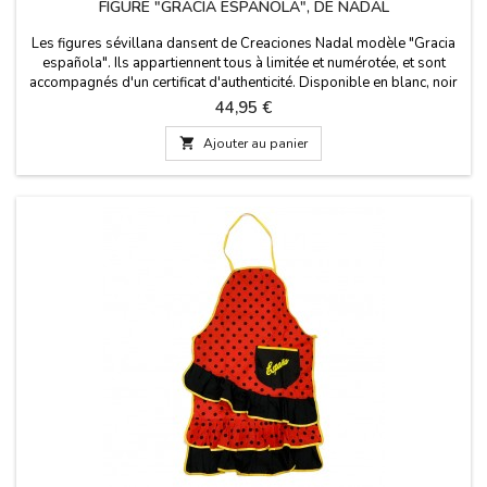
FIGURE "GRACIA ESPAÑOLA", DE NADAL
Les figures sévillana dansent de Creaciones Nadal modèle "Gracia
española". Ils appartiennent tous à limitée et numérotée, et sont
accompagnés d'un certificat d'authenticité. Disponible en blanc, noir
ou rouge. Taille: 16 cm de haut (petit) et 20 cm de haut (grand)
Prix
44,95 €

Ajouter au panier