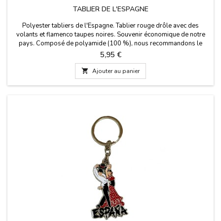
TABLIER DE L'ESPAGNE
Polyester tabliers de l'Espagne. Tablier rouge drôle avec des
volants et flamenco taupes noires. Souvenir économique de notre
pays. Composé de polyamide (100 %), nous recommandons le
lavage de l'eau froide et table à 30 °C. Mesures : 77 cm. haut x 48
Prix
5,95 €
cm. large. (50 cm. les liens de taille)

Ajouter au panier