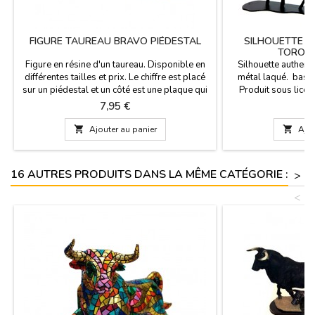
FIGURE TAUREAU BRAVO PIÉDESTAL
SILHOUETTE E
TORO D
Figure en résine d'un taureau. Disponible en
Silhouette authent
différentes tailles et prix. Le chiffre est placé
métal laqué. base
sur un piédestal et un côté est une plaque qui
Produit sous lice
dit "España". Souvenir idéal de notre pays ou
Prix
Pr
7,95 €
1
gagnant du concours.Dimensions: - Petit: 12 x
5 cm (hauteur 10 cm) - Medium: 15 x 6 cm

Ajouter au panier

Ajou
(hauteur 12 cm) - Large: 20 x 7 cm (hauteur
16 cm) - Très grand: 30 x 11 cm...
16 AUTRES PRODUITS DANS LA MÊME CATÉGORIE :
>
<