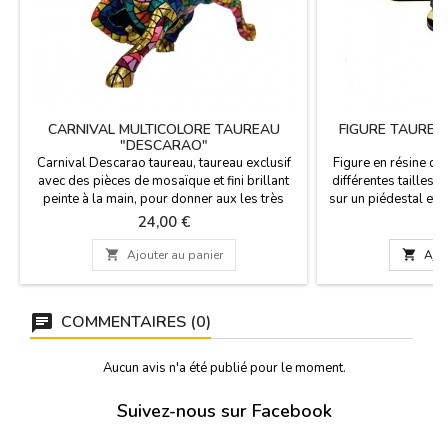
CARNIVAL MULTICOLORE TAUREAU
FIGURE TAUREA
"DESCARAO"
Carnival Descarao taureau, taureau exclusif
Figure en résine d'
avec des pièces de mosaïque et fini brillant
différentes tailles et
peinte à la main, pour donner aux les très
sur un piédestal et 
tauromachie. Fabriqué en résine à Espagne,
dit "España". Souven
Prix
P
24,00 €
7
avec la technique de trencadís de la marque
gagnant du concours.
Barcino. Collection de 5 taureaux de
5 cm (hauteur 10 

Ajouter au panier

Ajou
différentes tailles (vous pouvez voir les
(hauteur 12 cm) - L
dimensions ci-dessous).
16 cm) - Très 
COMMENTAIRES (0)
Aucun avis n'a été publié pour le moment.
Suivez-nous sur Facebook