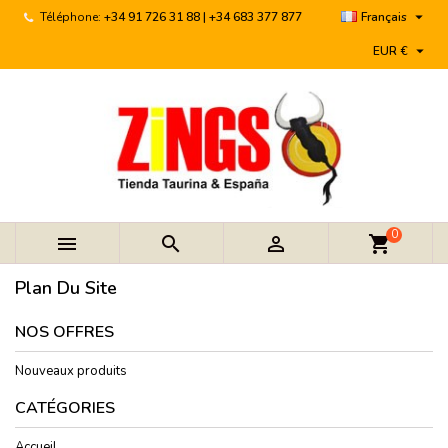

Téléphone:
+34 91 726 31 88 | +34 683 377 877
Français

EUR €
0



shopping_cart
Plan Du Site
NOS OFFRES
Nouveaux produits
CATÉGORIES
Accueil