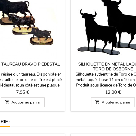
E TAUREAU BRAVO PIÉDESTAL
SILHOUETTE EN MÉTAL LAQ
TORO DE OSBORNE
 résine d'un taureau. Disponible en
Silhouette authentifie du Toro de 
s tailles et prix. Le chiffre est placé
métal laqué. base 11 cm x 10 cm
iédestal et un côté est une plaque
Produit sous licence de Toro de 
 "España". Souvenir idéal de notre
Prix
Prix
7,95 €
12,00 €
gagnant du concours.Dimensions: -
2 x 5 cm (hauteur 10 cm) - Medium:

Ajouter au panier

Ajouter au panier
cm (hauteur 12 cm) - Large: 20 x 7
teur 16 cm) - Très grand: 30 x 11
cm...
IE :