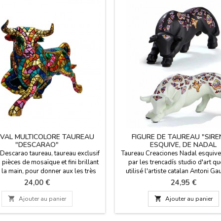
VAL MULTICOLORE TAUREAU
FIGURE DE TAUREAU "SIRE
"DESCARAO"
ESQUIVE, DE NADAL
 Descarao taureau, taureau exclusif
Taureau Creaciones Nadal esquive
 pièces de mosaïque et fini brillant
par les trencadís studio d'art q
 la main, pour donner aux les très
utilisé l'artiste catalan Antoni Ga
hie. Fabriqué en résine à Espagne,
sculptures se distinguent par leur c
Prix
Prix
24,00 €
24,95 €
technique de trencadís de la marque
leur perfection et de beauté. Ils 
no. Collection de 5 taureaux de
éditions limitées, marquées avec 

Ajouter au panier

Ajouter au panier
ntes tailles (vous pouvez voir les
de série. Ces taureaux sont dispo
dimensions ci-dessous).
noir et blanc et en deux tailles. Gr