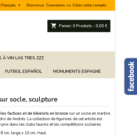

Français
Bienvenue,
Connexion
ou
Créez votre compte
shopping_cart
Panier:
0
Produits - 0,00 €
 À VIN LAS TRES ZZZ
FUTBOL ESPAÑOL
MONUMENTS ESPAGNE
ur socle, sculpture
les factices et de bibelots en bronze
sur un socle en marbre
ro de Andrés. La collection de figurines de cet artiste est
prix dans les clubs taurins et les compétitions scolaires.
8 cm. large x 10 cm. Haut.