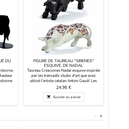
UÉ DU
FIGURE DE TAUREAU "SIRENES"
ESQUIVE, DE NADAL
Osborne,
Taureau Creaciones Nadal esquive inspirée
 hauteur
par les trencadís studio d'art que avez
Osborne.
utilisé l'artiste catalan Antoni Gaudí. Les
sculptures se distinguent par leur créativité,
Prix
24,95 €
leur perfection et de beauté. Ils sont des
éditions limitées, marquées avec le numéro

Ajouter au panier
de série. Ces taureaux sont disponibles en
noir et blanc et en deux tailles. Grand: 22 cm
de long...
<
>