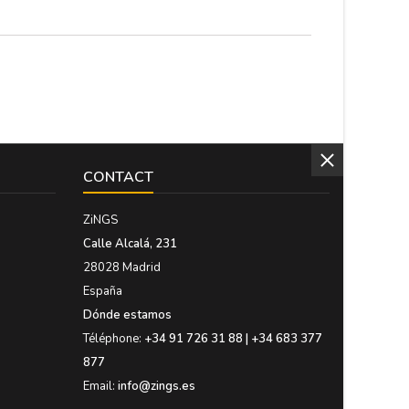
Grand : 30 x 19 x 11 cm Très...
CONTACT
ZiNGS
Calle Alcalá, 231
28028 Madrid
España
Dónde estamos
Téléphone:
+34 91 726 31 88 | +34 683 377
877
Email:
info@zings.es