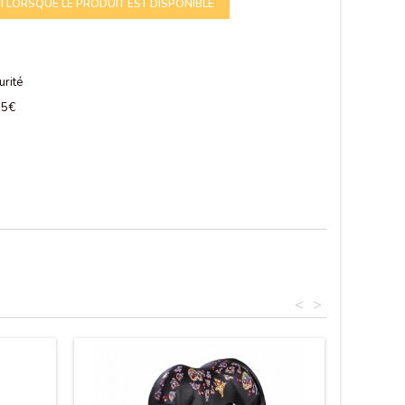
 LORSQUE LE PRODUIT EST DISPONIBLE
urité
 75€
<
>