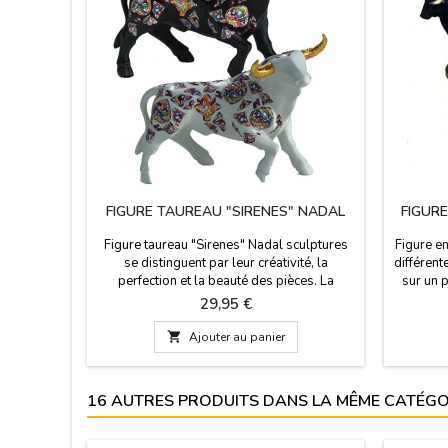
FIGURE TAUREAU "SIRENES" NADAL
FIGUR
Figure taureau "Sirenes" Nadal sculptures
Figure en
se distinguent par leur créativité, la
différente
perfection et la beauté des pièces. La
sur un p
plupart des figures est portée limitée
qui dit
Prix
29,95 €
(marqué avec le numéro de série). Ces
pays ou 
taureaux sont disponibles en blanc aux
Petit: 1

Ajouter au panier
cornes d'or ou noires aux cornes d'argent,
15 x 6 
rouge avec des cornes d'argent.Large: 14
cm (hau
cm (hauteur) x 19 cm (longueur)Petit...
16 AUTRES PRODUITS DANS LA MÊME CATÉGOR