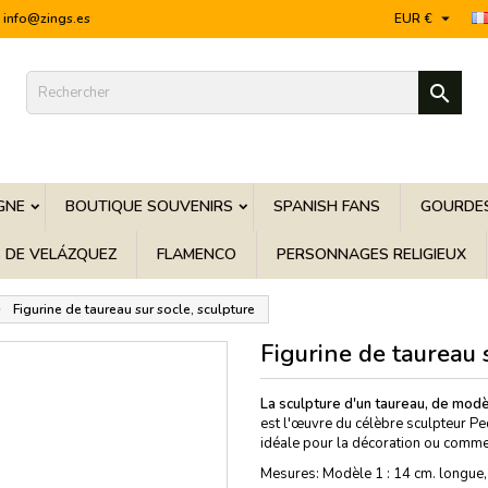

info@zings.es
EUR €

GNE
BOUTIQUE SOUVENIRS
SPANISH FANS
GOURDES
S DE VELÁZQUEZ
FLAMENCO
PERSONNAGES RELIGIEUX
Figurine de taureau sur socle, sculpture
Figurine de taureau s
La sculpture d'un taureau, de modè
est l'œuvre du célèbre sculpteur Ped
idéale pour la décoration ou comme 
Mesures: Modèle 1 : 14 cm. longue, 