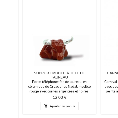
SUPPORT MOBILE À TÊTE DE
CARNI
TAUREAU
Porte-téléphone tête de taureau, en
Carnival
céramique de Creaciones Nadal, modèle
avec des
rouge avec cornes argentées et noires.
peinte à
Cadeau idéal pour les amateurs de
tauromac
Prix
12,00 €
tauromachie. Fabriqué en Espagne. Taille : 7
avec la 
cm x 5 cm
Barci

Ajouter au panier
différe