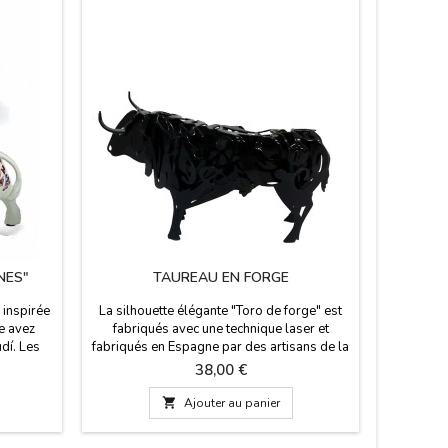
Promo !
NES"
TAUREAU EN FORGE
TORO E
 inspirée
La silhouette élégante "Toro de forge" est
ue avez
fabriqués avec une technique laser et
udí. Les
fabriqués en Espagne par des artisans de la
réativité,
forge depuis 1890, design exclusif. idéal
Prix
38,00 €
sont des
pour les cadeaux d'événements,
le numéro
anniversaires et pour la plupart des fans du

Ajouter au panier
nibles en
monde de la tauromachie. les mesures. Petit
and: 22 cm
: 14 x 8 x 3 cm. Moyen : 20 x 13 x 7 cm