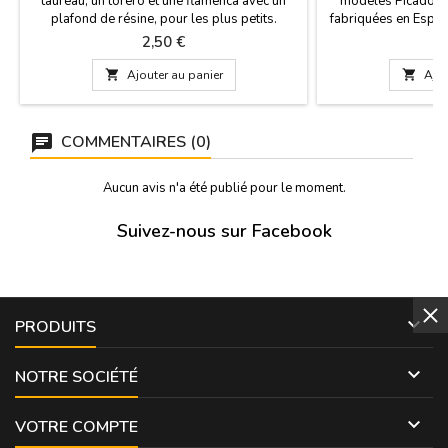
taureau, un torero et une flamenca avec un
modèles Picador e
plafond de résine, pour les plus petits.
fabriquées en Espa
Mesures: 20 x 2,5 cm
coton, 17% polyami
Prix
P
2,50 €
6
une canne de 23 cm.
du 35-40 et

Ajouter au panier

Ajou
COMMENTAIRES (0)
Aucun avis n'a été publié pour le moment.
Suivez-nous sur Facebook

PRODUITS

NOTRE SOCIÉTÉ

VOTRE COMPTE