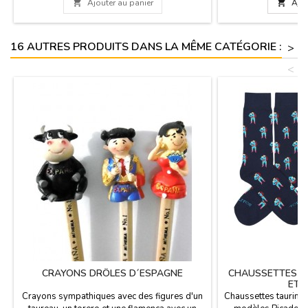
sont disponibles en noir, en blanc ou bleu
limitées, marquées 

Ajouter au panier

Ajou
foncé. Ils mesurent 15 cm de haut.
Ces taureaux sont
blanc et en deux t
l
16 AUTRES PRODUITS DANS LA MÊME CATÉGORIE :
>
<
CRAYONS DRÔLES D´ESPAGNE
CHAUSSETTES "
ET 
Crayons sympathiques avec des figures d'un
Chaussettes taurines