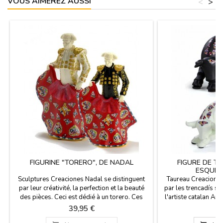
VOUS AIMEREZ AUSSI
<
>
FIGURINE "TORERO", DE NADAL
FIGURE DE T
ESQUIV
Sculptures Creaciones Nadal se distinguent
Taureau Creaciones
par leur créativité, la perfection et la beauté
par les trencadís stu
des pièces. Ceci est dédié à un torero. Ces
l'artiste catalan An
pièces sont en édition limitée (marqué avec le
se distinguent pa
Prix
Pr
39,95 €
2
numéro de série et certificat d'authenticité). Ils
perfection et de bea