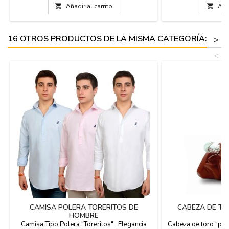
autenticidad). Están disponibles en negro, en
número de seri

Añadir al carrito

Añad
blanco o en azul oscuro. Miden: 15 cm de
disponibles en bla
alto
tamaños. Grande: 22
14,5 cm
16 OTROS PRODUCTOS DE LA MISMA CATEGORÍA:
>
<
CAMISA POLERA TORERITOS DE
CABEZA DE TO
HOMBRE
Camisa Tipo Polera "Toreritos" , Elegancia
Cabeza de toro "por