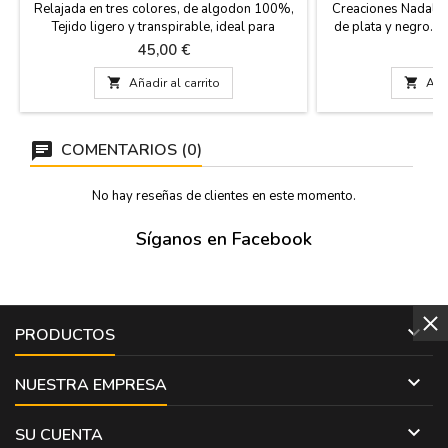
Relajada en tres colores, de algodon 100%,
Creaciones Nadal, 
Tejido ligero y transpirable, ideal para
de plata y negro. I
cualquier temporada. Corte moderno que
taurinos. Hecho en
Precio
Pr
45,00 €
1
favorece la silueta sin sacrificar la
comodidad. Colores disponibles y Tallas

Añadir al carrito

Añad
desde la S a la XL Blanco Essential: El clásico
infaltable para un look fresco y limpio. Azul
Sereno: Ideal...
COMENTARIOS (0)
No hay reseñas de clientes en este momento.
Síganos en Facebook

PRODUCTOS

NUESTRA EMPRESA

SU CUENTA