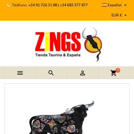

Teléfono:
+34 91 726 31 88 | +34 683 377 877
Español

EUR €
0



shopping_cart