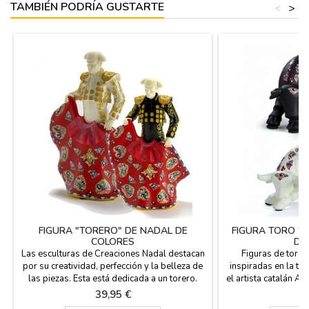
TAMBIÉN PODRÍA GUSTARTE
<
>
FIGURA "TORERO" DE NADAL DE
FIGURA TORO "
COLORES
DE
Las esculturas de Creaciones Nadal destacan
Figuras de toro
por su creatividad, perfección y la belleza de
inspiradas en la téc
las piezas. Esta está dedicada a un torero.
el artista catalán An
Estas piezas son series limitadas (marcadas
destacan por su cre
Precio
Pr
39,95 €
2
con número de serie y certificado de
belleza. Son series