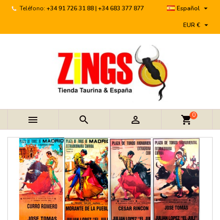

Teléfono:
+34 91 726 31 88 | +34 683 377 877
Español

EUR €
0



shopping_cart