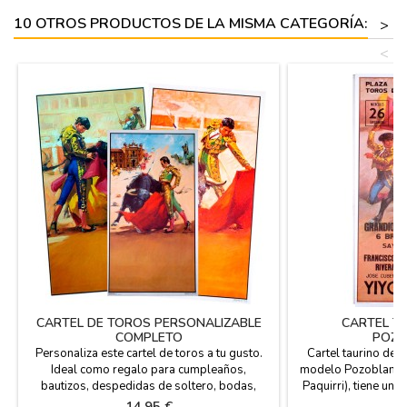
Satén,
10 OTROS PRODUCTOS DE LA MISMA CATEGORÍA:
>
<
CARTEL DE TOROS PERSONALIZABLE
CARTEL T
COMPLETO
POZO
Personaliza este cartel de toros a tu gusto.
Cartel taurino de 
Ideal como regalo para cumpleaños,
modelo Pozoblanco 
bautizos, despedidas de soltero, bodas,
Paquirri), tiene un
jubilaciones, negocios... Puedes poner la
cm. y papel de 80 
Precio
P
14,95 €
7