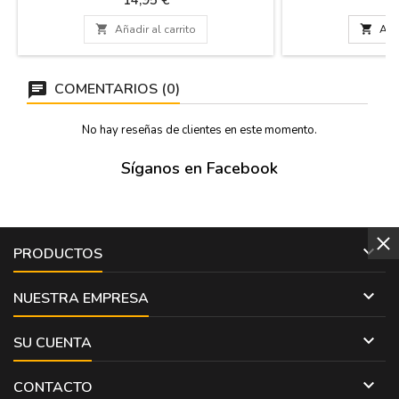
fecha, la hora, la ganadería y los nombres
cartón rígido para 
que quieras. Articulo personalizado Medidas:
sin dañarse. Ideal p

Añadir al carrito

Añad
56 x 97 cm, papel de 80 gms. impreso en
casa
plotter. Escribe los textos en "personaliza
este producto" (más...
COMENTARIOS (0)
No hay reseñas de clientes en este momento.
Síganos en Facebook

PRODUCTOS

NUESTRA EMPRESA

SU CUENTA

CONTACTO