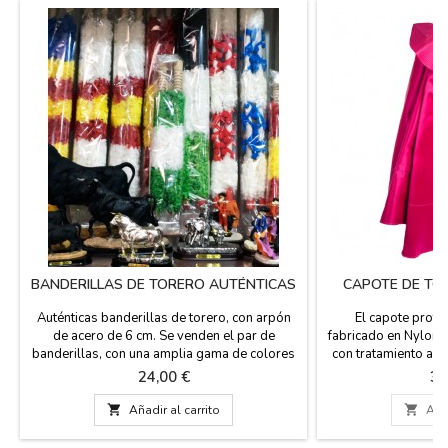
BANDERILLAS DE TORERO AUTÉNTICAS
CAPOTE DE TO
Auténticas banderillas de torero, con arpón
El capote profe
de acero de 6 cm. Se venden el par de
fabricado en Nylon 
banderillas, con una amplia gama de colores
con tratamiento ant
que representan a las banderas de España,
forros en algodón 
Precio
Pr
24,00 €
32
Andalucía, Extremadura, Francia... Las
4 bordados en escla
banderillas están hechas a mano y son de
de este capote se 

Añadir al carrito

Añad
madera forrada con papel, miden 65 cm de
(modo seda) dándo
largo.
color para que no br