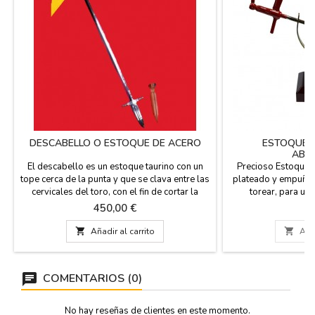
DESCABELLO O ESTOQUE DE ACERO
ESTOQUE 
ABR
El descabello es un estoque taurino con un
Precioso Estoque 
tope cerca de la punta y que se clava entre las
plateado y empuñad
cervicales del toro, con el fin de cortar la
torear, para us
médula espinal. Es un estoque de torero
pisapapeles. Es un 
Precio
Pr
450,00 €
2
tradicional de acero al carbono con funda de
taurinos. Es de met
cuero. Mide 80 cm con empuñadura. Si estas
color caoba. Medidas

Añadir al carrito

Añad
interesad@, Consulta el plazo de entrega
de largo x
(info@zings.es)
COMENTARIOS (0)
No hay reseñas de clientes en este momento.