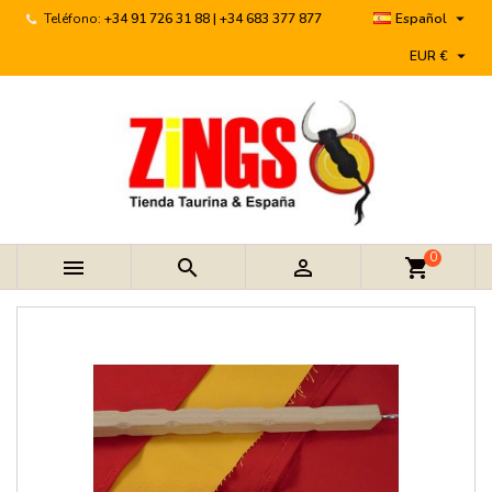

Teléfono:
+34 91 726 31 88 | +34 683 377 877
Español

EUR €
0



shopping_cart