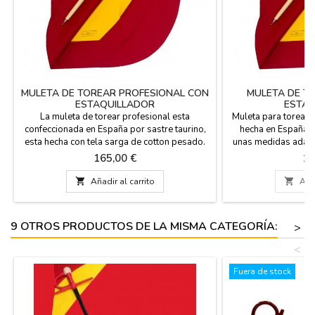
MULETA DE TOREAR PROFESIONAL CON
MULETA DE T
ESTAQUILLADOR
ESTAQ
La muleta de torear profesional esta
Muleta para torear 
confeccionada en España por sastre taurino,
hecha en España po
esta hecha con tela sarga de cotton pesado.
unas medidas adapt
Pesa 1,5 kg y sus medidas son de 170 cm x
(modelo junior). Pe
Precio
Pr
165,00 €
12
93 cm, en el precio esta incluido el
124 cm x 74 cm. I
estaquillador, NO INCLUYE la ayuda de
estaquillador, y p

Añadir al carrito

Añad
aluminio. Color: Rojo Grana intenso (clásico
ayuda de a
profesional). Uso: Entrenamiento de salón,
PERSONALIZAR
aficionados prácticos...
APELLIDO O APODO
9 OTROS PRODUCTOS DE LA MISMA CATEGORÍA:
>
T
<
Fuera de stock