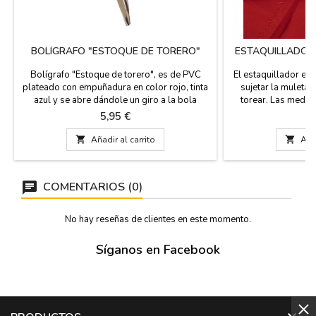
BOLÍGRAFO "ESTOQUE DE TORERO"
ESTAQUILLADOR
T
Bolígrafo "Estoque de torero", es de PVC
El estaquillador es
plateado con empuñadura en color rojo, tinta
sujetar la muleta 
azul y se abre dándole un giro a la bola
torear. Las medid
amarilla. Souvenirs taurinos, regalo práctico y
nuestros estaquilla
Precio
Pr
5,95 €
1
original para eventos. Medida: 14,5 cm largo
a las muletas que l
x 4 cm ancho empuñadura
muleta Junior de

Añadir al carrito

Añad
Profesio
COMENTARIOS (0)
No hay reseñas de clientes en este momento.
Síganos en Facebook
