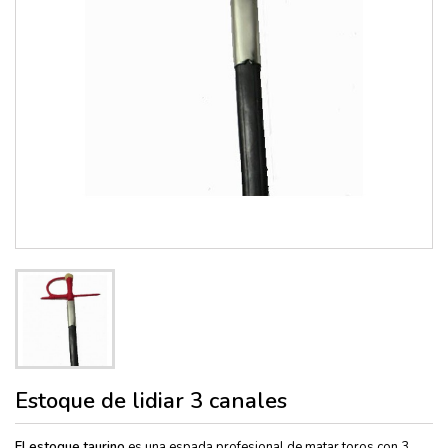
Estoque de lidiar 3 canales
El
estoque taurino
es una espada profesional de matar toros con 3