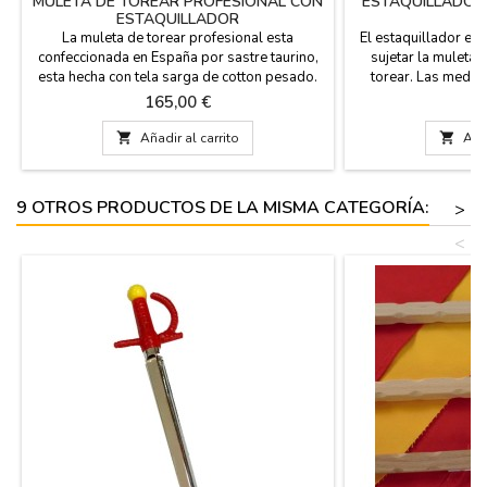
MULETA DE TOREAR PROFESIONAL CON
ESTAQUILLADOR
ESTAQUILLADOR
T
La muleta de torear profesional esta
El estaquillador es
confeccionada en España por sastre taurino,
sujetar la muleta 
esta hecha con tela sarga de cotton pesado.
torear. Las medid
Pesa 1,5 kg y sus medidas son de 170 cm x
nuestros estaquilla
Precio
Pr
165,00 €
1
93 cm, en el precio esta incluido el
a las muletas que l
estaquillador, NO INCLUYE la ayuda de
muleta Junior de

Añadir al carrito

Añad
aluminio. Color: Rojo Grana intenso (clásico
Profesio
profesional). Uso: Entrenamiento de salón,
aficionados prácticos...
9 OTROS PRODUCTOS DE LA MISMA CATEGORÍA:
>
<