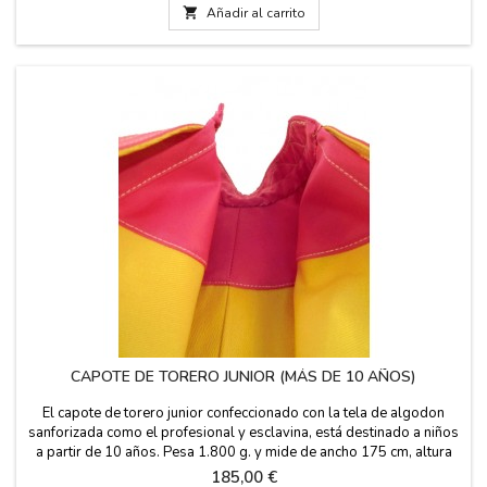
APODO por 5,95€ con DOS O TRES INICIALES...

Añadir al carrito
CAPOTE DE TORERO JUNIOR (MÁS DE 10 AÑOS)
El capote de torero junior confeccionado con la tela de algodon
sanforizada como el profesional y esclavina, está destinado a niños
a partir de 10 años. Pesa 1.800 g. y mide de ancho 175 cm, altura
de 105 cm y vuelo de 320 cm. Hecho en España a mano por sastre
Precio
185,00 €