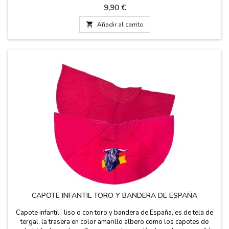
el cuelga abanico muy práctico para no perderlo. Medidas: 23 x 41
Precio
9,90 €
cm.

Añadir al carrito
CAPOTE INFANTIL TORO Y BANDERA DE ESPAÑA
Capote infantil, liso o con toro y bandera de España, es de tela de
tergal, la trasera en color amarillo albero como los capotes de