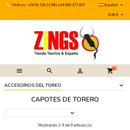

Teléfono:
+34 91 726 31 88 | +34 683 377 877
Español

EUR €
0



shopping_cart
ACCESORIOS DEL TOREO
CAPOTES DE TORERO

Mostrando 1-9 de 9 artículo (s)