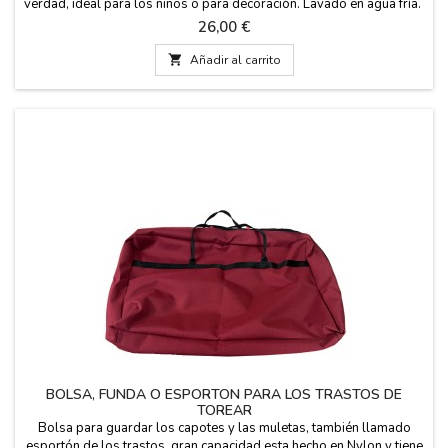
verdad, ideal para los niños o para decoración. Lavado en agua fría.
Medidas: Modelo Toro España: 130 cm de ancho por 62 cm de
Precio
26,00 €
largo. Modelo Liso: 132 cm de ancho por 63 cm de alto.

Añadir al carrito
BOLSA, FUNDA O ESPORTON PARA LOS TRASTOS DE
TOREAR
Bolsa para guardar los capotes y las muletas, también llamado
esportón de los trastos, gran capacidad,esta hecho en Nylon y tiene