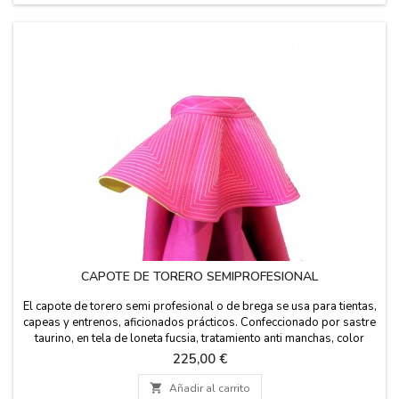
CAPOTE DE TORERO SEMIPROFESIONAL
El capote de torero semi profesional o de brega se usa para tientas,
capeas y entrenos, aficionados prácticos. Confeccionado por sastre
taurino, en tela de loneta fucsia, tratamiento anti manchas, color
interior en albero (amarillo). Fabricado en España. Medidas: modelo
Precio
225,00 €
1- ancho 256 cm, altura 112 cm, vuelo 520 cm. Peso (3 kg)
modelo 2-...

Añadir al carrito