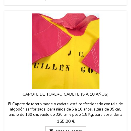
CAPOTE DE TORERO CADETE (5 A 10 AÑOS)
El Capote de torero modelo cadete, está confeccionado con tela de
algodón sanforizada, para niños de 5 a 10 años, altura de 95 cm,
ancho de 160 cm, vuelo de 320 cm y peso 1,8 Kg, para aprender a
dar lances y para decoración. PUEDES PERSONALIZARLO con un
Precio
165,00 €
NOMBRE, APELLIDO o APODO por 5,95€ con DOS o TRES
INICIALES es GRATIS.

Añadir al carrito