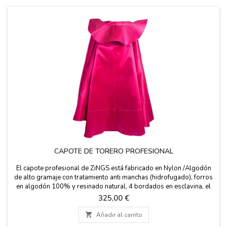
CAPOTE DE TORERO PROFESIONAL
El capote profesional de ZiNGS está fabricado en Nylon /Algodón
de alto gramaje con tratamiento anti manchas (hidrofugado), forros
en algodón 100% y resinado natural, 4 bordados en esclavina, el
tejido principal de este capote se teje con ligamento Satén (modo
Precio
325,00 €
seda) dándole un acabado mate al color para que no brille en
exceso con tela de Satén, tiene un...

Añadir al carrito