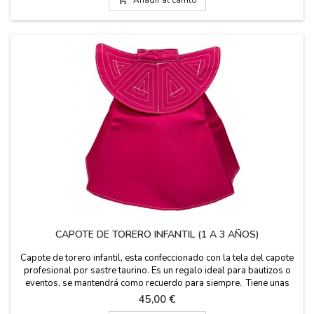
CAPOTE DE TORERO INFANTIL (1 A 3 AÑOS)
Capote de torero infantil, esta confeccionado con la tela del capote
profesional por sastre taurino. Es un regalo ideal para bautizos o
eventos, se mantendrá como recuerdo para siempre. Tiene unas
medidas de 75 cm ancho x 43 cm alto, vuelo 153 cm y 500 gr de
Precio
45,00 €
peso. PUEDES PERSONALIZARLO CON UN NOMBRE, APELLIDO O