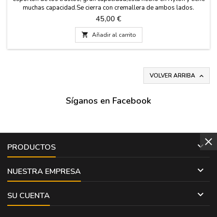
muchas capacidad.Se cierra con cremallera de ambos lados.
medidas: 65 cm de ancho x 40 cm alto x 15 cm de fondo. 25 cm
Precio
45,00 €
largo del asa.

Añadir al carrito
VOLVER ARRIBA

Síganos en Facebook

PRODUCTOS

NUESTRA EMPRESA

SU CUENTA