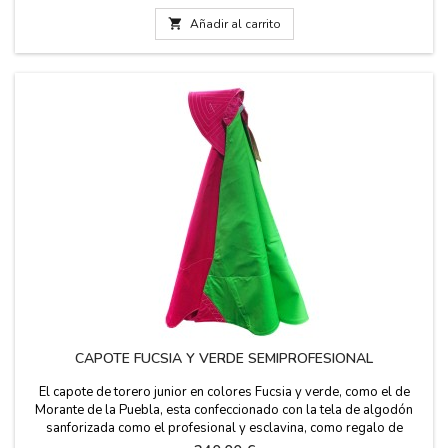
de toreros. PUEDES PERSONALIZARLO CON UN NOMBRE,
APELLIDO O APODO por 5,95€ con DOS O TRES...

Añadir al carrito
CAPOTE FUCSIA Y VERDE SEMIPROFESIONAL
El capote de torero junior en colores Fucsia y verde, como el de
Morante de la Puebla, esta confeccionado con la tela de algodón
sanforizada como el profesional y esclavina, como regalo de
cumpleaños, empresa o para decoración. Esta Hecho en España a