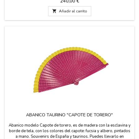
Precio
240,00 €
mano por sastre de toreros. Medida: alto 112 cm Peso 3-4 kg y
vuelo curva 4 m 60 cm (medida 190 cm)...

Añadir al carrito
ABANICO TAURINO "CAPOTE DE TORERO"
Abanico modelo Capote de torero, es de madera con la esclavina y
borde de tela, con los colores del capote: fucsia y albero, pintados
a mano. Souvenirs de España y taurinos. Puedes llevarlo en