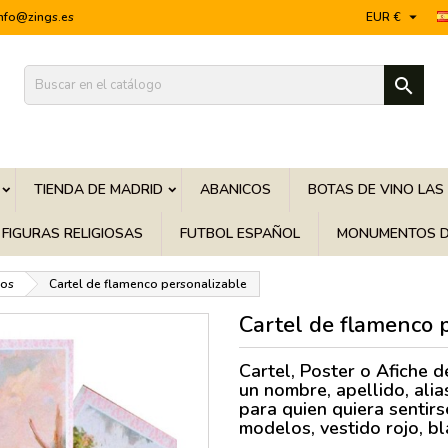

info@zings.es
EUR €

TIENDA DE MADRID
ABANICOS
BOTAS DE VINO LAS
FIGURAS RELIGIOSAS
FUTBOL ESPAÑOL
MONUMENTOS D
cos
Cartel de flamenco personalizable
Cartel de flamenco 
C
artel, Poster o Afiche 
un nombre, apellido, alias
para quien quiera
sentir
modelos, vestido rojo, b