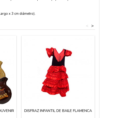
largo x 3 cm diámetro).
<
>
OUVENIR
DISFRAZ INFANTIL DE BAILE FLAMENCA
ZAPATO