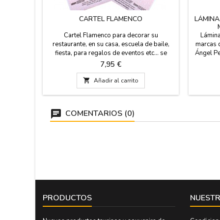
CARTEL FLAMENCO
LÁMINA
Cartel Flamenco para decorar su
Lámina
restaurante, en su casa, escuela de baile,
marcas d
fiesta, para regalos de eventos etc... se
Ángel Pe
envían en tubo de cartón rígido. Souvenirs
Descri
Precio
7,95 €
de España y Flamenco. Medidas: 53 x 97
caballos
cm, papel de 80 gms. impreso en plotter.
para los

Añadir al carrito
COMENTARIOS (0)
PRODUCTOS
NUESTR