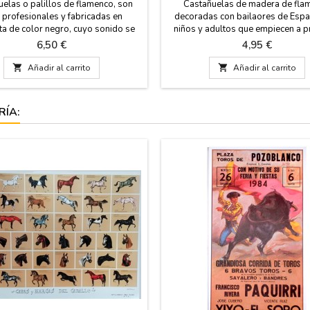
elas o palillos de flamenco, son
Castañuelas de madera de fla
 profesionales y fabricadas en
decoradas con bailaores de Espa
ta de color negro, cuyo sonido se
niños y adultos que empiecen a pr
 al profesional. Se utilizan en los
Un regalo típico español, bonito 
Precio
Precio
6,50 €
4,95 €
os y escuelas de flamenco para
de España. Medidas de los dos t
der. Disponemos de 4 tamaños.
Pequeña: 4cm de ancho 5 de largo

Añadir al carrito

Añadir al carrito
para iniciación a las castañuelas.
6cm de ancho 9 de largo Col
: Muy pequeño (niños/niñas) : 8 x
disponibles: rojo, negro, marrón y
queño (niñas/ niños) : 8,5 x 6 cm...
RÍA: