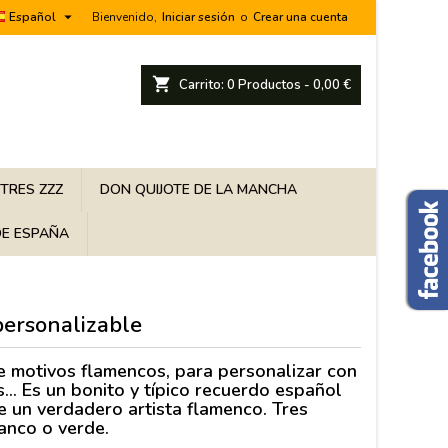

Español
Bienvenido,
Iniciar sesión
o
Crear una cuenta
shopping_cart
Carrito:
0
Productos - 0,00 €
 TRES ZZZ
DON QUIJOTE DE LA MANCHA
E ESPAÑA
personalizable
de motivos flamencos,
para personalizar con
... Es un bonito y típico
recuerdo español
se un verdadero artista flamenco
. Tres
lanco o verde.