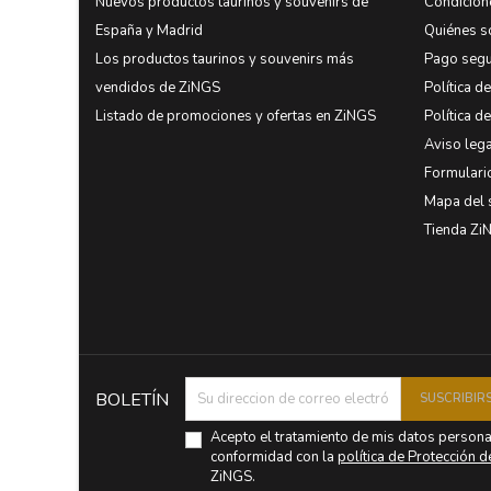
Nuevos productos taurinos y souvenirs de
Condicion
España y Madrid
Quiénes 
Los productos taurinos y souvenirs más
Pago seg
vendidos de ZiNGS
Política d
Listado de promociones y ofertas en ZiNGS
Política d
Aviso lega
Formulari
Mapa del 
Tienda Zi
BOLETÍN
Acepto el tratamiento de mis datos person
conformidad con la
política de Protección 
ZiNGS.