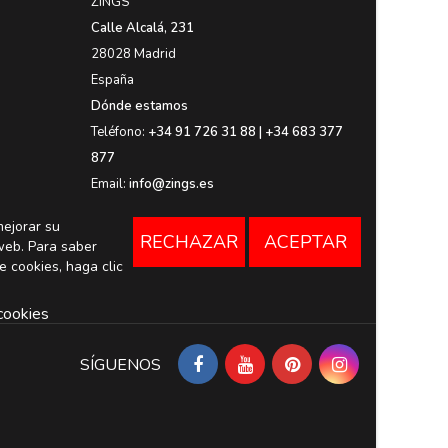
ZiNGS
Calle Alcalá, 231
28028 Madrid
España
Dónde estamos
Teléfono:
+34 91 726 31 88 | +34 683 377
877
Email:
info@zings.es
mejorar su
RECHAZAR
ACEPTAR
web. Para saber
e cookies, haga clic
cookies
SÍGUENOS