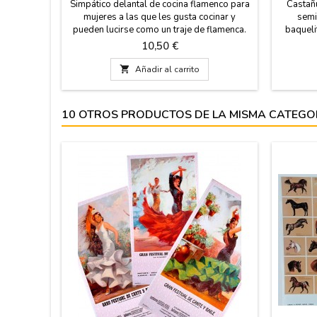
Simpático delantal de cocina flamenco para
Castañu
mujeres a las que les gusta cocinar y
semi
pueden lucirse como un traje de flamenca.
baqueli
Recuerdo divertido de España. 100%
asemeja
Precio
10,50 €
Algodón. Medidas: 74 x 61 cm
tabla
apren

Añadir al carrito
Regalo 
Medidas
5,5 cm Pe
10 OTROS PRODUCTOS DE LA MISMA CATEGO