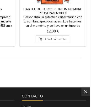
S
CARTEL DE TOROS CON UN NOMBRE
LÁMINA,
PERSONALIZABLE
impreso,
Personaliza un auténtico cartel taurino con
Lámina, p
a muerte
tu nombre, apellidos, alias...Los hacemos
toro Brav
e 53 cm x
en el momento y se lleva en un tubo de
del to
a en tubo
cartón duro para su protección y
Perea.
Precio
12,00 €
ón y que
comodidad a la hora de viajar en la maleta,
Descrip
ecorar
esta impreso en plotter de tinta de color
pases de

Añadir al carrito
.
negro. Medidas: 53 x 97 cm, papel de 80
vivos y ca
gms. impreso en plotter. Introduce tu
taur
nombre, apellido o alias en el...
CONTACTO