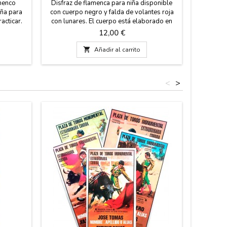
menco
Disfraz de flamenca para niña disponible
Zapatos d
ña para
con cuerpo negro y falda de volantes roja
adulta d
acticar.
con lunares. El cuerpo está elaborado en
rojo con 
recuerdo
100% poliamida y los volantes son de
con el di
Precio
12,00 €
amaños:
100% poliéster. Se recomienda lavar en frío
castañuel
 Grande:
y planchar a no más de 30 ºC.El disfraz de
en ZiNGS

Añadir al carrito
ores
flamenca está disponible en ocho tallas
empein
 natural.
diferentes: de 0 meses a 12 años.
tallas
<
>