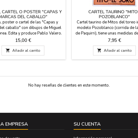
, CARTEL O POSTER "CAPAS Y
CARTEL TAURINO "MITO
MARCAS DEL CABALLO"
POZOBLANCO"
, poster o cartel de las "Capas y
Cartel taurino de Mitos del toreo 
el caballo" con dibujos de Miguel
modelo Pozoblanco (corrida de l
rea. Edita y produce Pablo Valero.
de Paquirri), tiene unas medidas d
pción de los diferentes tipos de
97 cm. y papel de 80 gms. Se enví
Precio
Precio
15,00 €
7,95 €
 con los colores y características,
de cartón rígido para su protecci
 aficionados ecuestres. Medida: 70
viaje sin dañarse. Ideal para d

Añadir al carrito

Añadir al carrito
cm x 52 cm
restaurantes, casas, Peñas
No hay reseñas de clientes en este momento.
A EMPRESA
SU CUENTA