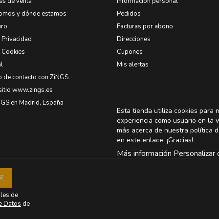
es de venta
Información personal
somos y dónde estamos
Pedidos
uro
Facturas por abono
e Privacidad
Direcciones
e Cookies
Cupones
l
Mis alertas
o de contacto con ZiNGS
sitio www.zings.es
NGS en Madrid, España
Esta tienda utiliza cookies para 
experiencia como usuario en la 
más acerca de nuestra política d
en
este enlace
. ¡Gracias!
Más información
Personalizar 
ales de
de Datos
de