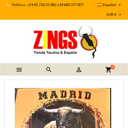

Teléfono:
+34 91 726 31 88 | +34 683 377 877
Español

EUR €
0



shopping_cart