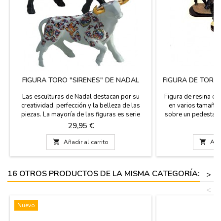
FIGURA TORO "SIRENES" DE NADAL
FIGURA DE TORO
Las esculturas de Nadal destacan por su
Figura de resina de
creatividad, perfección y la belleza de las
en varios tamaños 
piezas. La mayoría de las figuras es serie
sobre un pedestal y
limitada (marcadas con número de serie).
hay una placa que 
Precio
P
29,95 €
7
Estos toros están disponibles en blanco con
típìco de nuestro pa
los cuernos dorados, en negro con los
para empresas y

Añadir al carrito

Añad
cuernos plateados, rojo con cuernos
cantidades a pa
plateados, en dos tamaños. Grande: 14 cm
consúltanos pre
(alto) x 19 cm (largo)...
Pequeño: 10 c
16 OTROS PRODUCTOS DE LA MISMA CATEGORÍA:
>
<
Nuevo