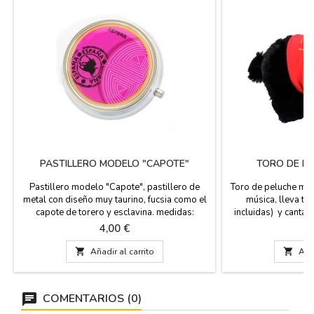
PASTILLERO MODELO "CAPOTE"
TORO DE P
Pastillero modelo "Capote", pastillero de
Toro de peluche mus
metal con diseño muy taurino, fucsia como el
música, lleva tr
capote de torero y esclavina. medidas:
incluidas) y canta m
diametro
tripita. Me
Precio
Pr
4,00 €
1

Añadir al carrito

Añad
COMENTARIOS (0)