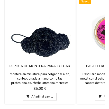
Nuevo
RÉPLICA DE MONTERA PARA COLGAR
PASTILLERO 
Montera en miniatura para colgar del auto,
Pastillero modelo 
confeccionada a mano como las
metal con diseño mu
profesionales. Hecha artesanalmente en
capote de torero
España. "Pack de Carretera" que incluya la
di
Precio
P
35,00 €
4
montera para el espejo y el llavero de macho
de chaquetilla para las llaves del coche. ¡A

Añadir al carrito

Añad
los taurinos les encanta llevar el conjunto
completo! Es de color Negro Azabache, estilo