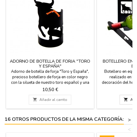
ADORNO DE BOTELLA DE FORJA "TORO
BOTELLERO EN E
Y ESPAÑA"
ES
Adorno de botella de forja "Toro y España",
Botellero en equil
precioso botellero de forja en color negro
realizado en fo
con la silueta de nuestro toro español y una
decoración del hoga
pequeña Bandera de España atada en el
hoteles y casas rur
Precio
Pr
10,50 €
1
botellero. (botella no incluida). Medidas: 17
Para una sola botel
cm. x 7,5 cm. de diámetro.
en cantidades para

Añadir al carrito

Añad
en España Med
16 OTROS PRODUCTOS DE LA MISMA CATEGORÍA:
>
<