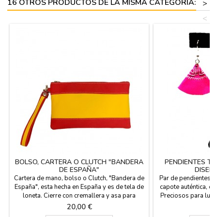
16 OTROS PRODUCTOS DE LA MISMA CATEGORÍA:
>
<
BOLSO, CARTERA O CLUTCH "BANDERA
PENDIENTES TA
DE ESPAÑA"
DISEÑ
Cartera de mano, bolso o Clutch, "Bandera de
Par de pendientes h
España", esta hecha en España y es de tela de
capote auténtica, d
loneta. Cierre con cremallera y asa para
Preciosos para lucir
llevarla de la mano. Bolsillo trasero con
y en las fiestas 
Precio
Pr
20,00 €
1
cremallera, interior de forro. Gran capacidad.
gancho para el aguje