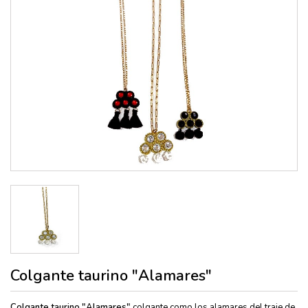
Colgante taurino "Alamares"
Colgante taurino "Alamares"
colgante como los alamares del traje de