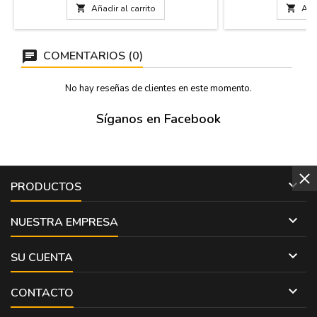
Medidas: 26 cm x 16 cm y asa larga de 22
cm (co

Añadir al carrito

Añad
cm.
COMENTARIOS (0)
No hay reseñas de clientes en este momento.
Síganos en Facebook

PRODUCTOS

NUESTRA EMPRESA

SU CUENTA

CONTACTO