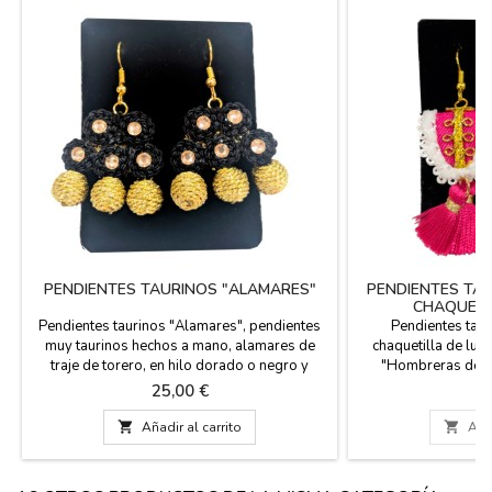
PENDIENTES TAURINOS "ALAMARES"
PENDIENTES TA
CHAQUETI
Pendientes taurinos "Alamares", pendientes
Pendientes tau
muy taurinos hechos a mano, alamares de
chaquetilla de lu
traje de torero, en hilo dorado o negro y
"Hombreras de Lu
plata, cinco modelos elegantes para tus
diseño que rinde tr
Precio
Pr
25,00 €
2
fiestas taurinas. Llevan gancho
de la sastrería torer
hipoalergénico para agujero en oreja.
miniaturizada y artí

Añadir al carrito

Añad
Medidas: 4 cm. de largo y 2,7 cm. de ancho.
un traje de luces, c
el brillo que se vi
mano e