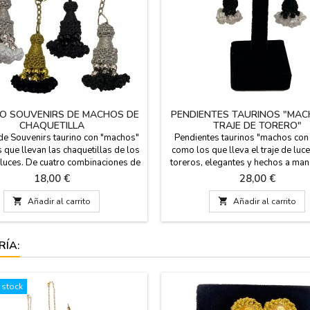
O SOUVENIRS DE MACHOS DE
PENDIENTES TAURINOS "MAC
CHAQUETILLA
TRAJE DE TORERO"
de Souvenirs taurino con "machos"
Pendientes taurinos "machos con
 que llevan las chaquetillas de los
como los que lleva el traje de luc
 luces. De cuatro combinaciones de
toreros, elegantes y hechos a man
y medida de largo. Regalo para los
la morita en contraste con los barri
Precio
Precio
18,00 €
28,00 €
taurinos y aficionados, hechos
hilo color oro, negro plata. Son c
lmente en España. Medidas: 10 cm
para agujero en la oreja, hipoale

Añadir al carrito

Añadir al carrito
 de largo con cadena y anilla. 5 cm
Son pura moda taurina para pre
lamente el Macho de largo.
Medidas: 6 cm. de largo x 2 cm. 
RÍA:
 stock