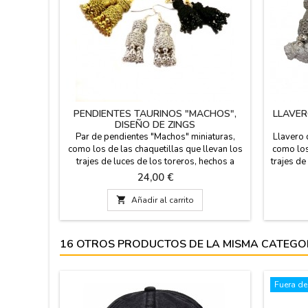
PENDIENTES TAURINOS "MACHOS",
LLAVER
DISEÑO DE ZINGS
Par de pendientes "Machos" miniaturas,
Llavero 
como los de las chaquetillas que llevan los
como los
trajes de luces de los toreros, hechos a
trajes de
mano y diseño exclusivo de ZiNGS, con
colores 
Precio
24,00 €
gancho para el agujero de la oreja anti-
mas 
alérgico. Disponible en tres colores: oro,
artesana

Añadir al carrito
plata y azabache (negro). Medidas: 3 cm (sin
en total
gancho) 5,5 cm con gancho y 1,5 de ancho.
so
16 OTROS PRODUCTOS DE LA MISMA CATEGO
Fuera de