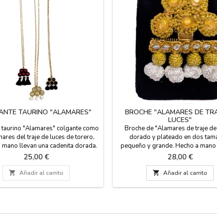
ANTE TAURINO "ALAMARES"
BROCHE "ALAMARES DE TRA
LUCES"
 taurino "Alamares" colgante como
Broche de "Alamares de traje de
ares del traje de luces de torero,
dorado y plateado en dos tam
 mano llevan una cadenita dorada.
pequeño y grande. Hecho a mano 
 35 cm. de largo aproximadamente
de oro y plata. Medidas: Grande
Precio
Precio
25,00 €
28,00 €
 cadena, el alamar 4 x 3,5 cm.
Pequeño 4 x 4 cm

Añadir al carrito

Añadir al carrito