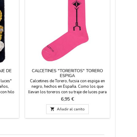
JE DE
CALCETINES "TORERITOS" TORERO
PUL
ESPIGA
 luces"
Calcetines de Torero, fucsia con espiga en
Pulsera 
años,
negro, hechos en España. Como los que
albero" co
con hilo
llevan los toreros con su traje de luces para
pespun
 5 x 5 cm
torear. Composición: 80% de algodón, 17
muleta de
Precio
6,95 €
% de poliamida y un 3% de licra. El alto de
y hermét
caña es de 23 cm. Dos tallas: Pequeña EUR
tradició

Añadir al carrito
de 35- 40 y Grande EUR de 41- 45
resistent
centímet