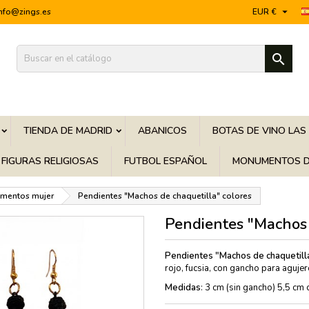

info@zings.es
EUR €

TIENDA DE MADRID
ABANICOS
BOTAS DE VINO LAS
FIGURAS RELIGIOSAS
FUTBOL ESPAÑOL
MONUMENTOS D
mentos mujer
Pendientes "Machos de chaquetilla" colores
Pendientes "Machos 
Pendientes "Machos de chaquetill
rojo, fucsia, con gancho para aguje
Medidas
: 3 cm (sin gancho) 5,5 cm