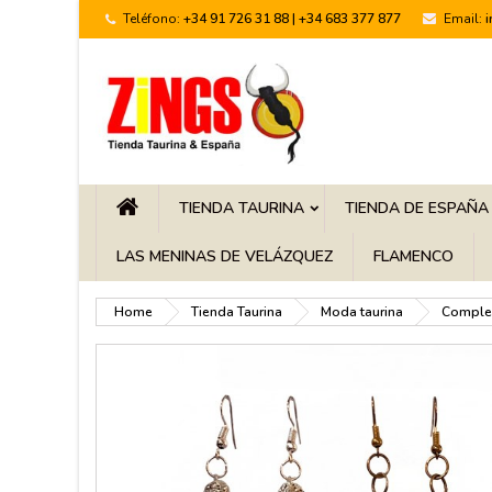
Teléfono:
+34 91 726 31 88 | +34 683 377 877
Email:
TIENDA TAURINA
TIENDA DE ESPAÑA
LAS MENINAS DE VELÁZQUEZ
FLAMENCO
Home
Tienda Taurina
Moda taurina
Comple