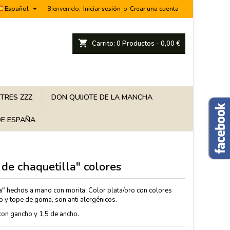

Español
Bienvenido,
Iniciar sesión
o
Crear una cuenta
shopping_cart
Carrito:
0
Productos - 0,00 €
 TRES ZZZ
DON QUIJOTE DE LA MANCHA
E ESPAÑA
de chaquetilla" colores
a"
hechos a mano con morita. Color plata/oro con colores
ro y tope de goma, son anti alergénicos.
 con gancho y 1,5 de ancho.