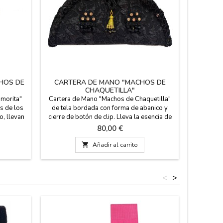
HOS DE
CARTERA DE MANO "MACHOS DE
CHAQUETILLA"
 morita"
Cartera de Mano "Machos de Chaquetilla"
es de los
de tela bordada con forma de abanico y
o, llevan
cierre de botón de clip. Lleva la esencia de
letes, en
la tarde de toros siempre contigo. Esta
Precio
80,00 €
on gancho
exclusividad de nuestra tienda es mucho
rgénico.
más que un bolso; es una pieza de artesanía

Añadir al carrito
sumir.
pura diseñada para la mujer que siente la
de ancho
fiesta brava y quiere lucirla con distinción.
Confeccionada...
<
>
Fuera de 