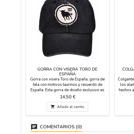
GORRA CON VISERA TORO DE
COLG
ESPAÑA
Gorra con visera Toro de España, gorra de
Colgante
tela con motivos taurinos y recuerdo de
los alam
España. Esta gorra de diseño exclusivo es
hechos a
el complemento ideal para los aficionados
Medidas:
Precio
14,50 €
que buscan un toque moderno sin perder la
con
esencia. Perfecta para tardes de plaza,

Añadir al carrito
campo o uso diario, combina materiales de
alta calidad con una estética marcadamente
española. Unisex y...
COMENTARIOS (0)