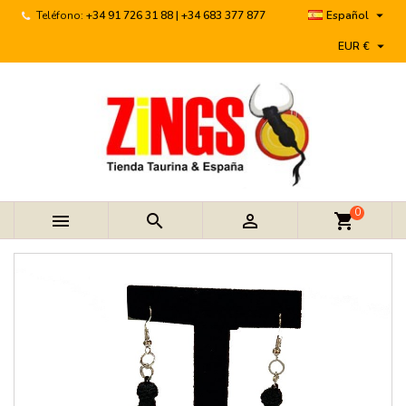

Teléfono:
+34 91 726 31 88 | +34 683 377 877
Español

EUR €
0



shopping_cart