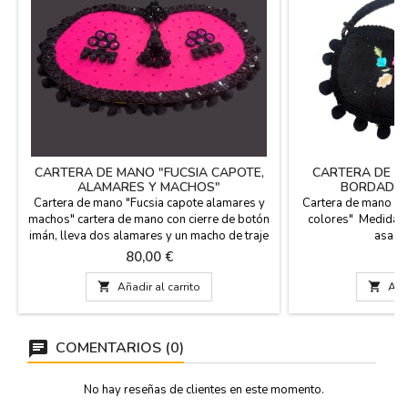
CARTERA DE MANO "FUCSIA CAPOTE,
CARTERA DE M
ALAMARES Y MACHOS"
BORDADOS
Cartera de mano "Fucsia capote alamares y
Cartera de mano "
machos" cartera de mano con cierre de botón
colores" Medida: 
imán, lleva dos alamares y un macho de traje
asa :
de luces en el centro, hecha a mano. Medida:
Precio
Pr
80,00 €
8
30 X 14,5 cm

Añadir al carrito

Añad
COMENTARIOS (0)
No hay reseñas de clientes en este momento.