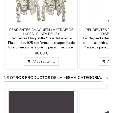
PENDIENTES CHAQUETILLA "TRAJE DE
PENDIENTES TA
LUCES" PLATA DE LEY
DISEÑ
Pendientes Chaquetilla "Traje de Luces" –
Par de pendientes h
Plata de Ley 925 con forma de chaquetilla de
capote auténtica, d
torero huecos para que no pesen. Hechos en
Preciosos para lucir
España. Siente la maestría de la artesanía
y en las fiestas 
Precio
Pr
40,00 €
1
española en cada detalle. Estos pendientes
gancho para el aguje
no son solo una joya, son una pequeña obra
cm (co

Añadir al carrito

Añad
de arte que rinde homenaje a la cultura
taurina. Cada pieza ha sido elaborada a mano
en España,...
16 OTROS PRODUCTOS DE LA MISMA CATEGORÍA:
>
<