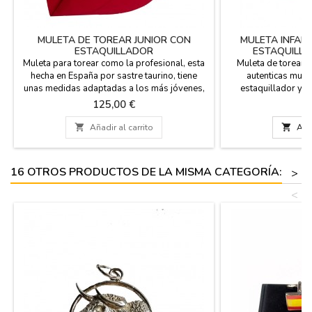
MULETA DE TOREAR JUNIOR CON
MULETA INFAN
ESTAQUILLADOR
ESTAQUILLA
Muleta para torear como la profesional, esta
Muleta de torear in
hecha en España por sastre taurino, tiene
autenticas mulet
unas medidas adaptadas a los más jóvenes,
estaquillador y e
(modelo junior). Pesa 1 kg y sus medidas son
punta, incluidos e
Precio
Pr
125,00 €
6
124 cm x 74 cm. Incluye en el precio el
para niños de 2 a 4
estaquillador, y puedes comprar a parte la
España. Pesa 200 g

Añadir al carrito

Añad
ayuda de aluminio. PUEDES
Para jugar los mas
PERSONALIZARLO CON UN NOMBRE,
casa. PUEDES PE
APELLIDO O APODO por 5,95€ con DOS O
NOMBRE, APELL
16 OTROS PRODUCTOS DE LA MISMA CATEGORÍA:
>
TRES...
<