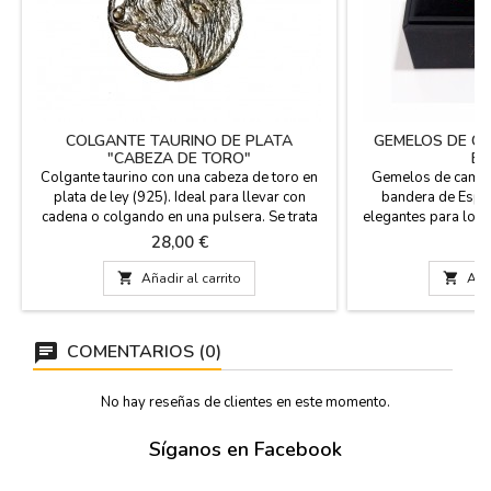
COLGANTE TAURINO DE PLATA
GEMELOS DE C
"CABEZA DE TORO"
ES
Colgante taurino con una cabeza de toro en
Gemelos de camis
plata de ley (925). Ideal para llevar con
bandera de Españ
cadena o colgando en una pulsera. Se trata
elegantes para los
de un colgante imprescindible para los
de la Bandera Espa
Precio
Pr
28,00 €
1
toreros y aficionados taurinos. Hecho en
España. Medida: diámetro 1,8 cm

Añadir al carrito

Añad
COMENTARIOS (0)
No hay reseñas de clientes en este momento.
Síganos en Facebook