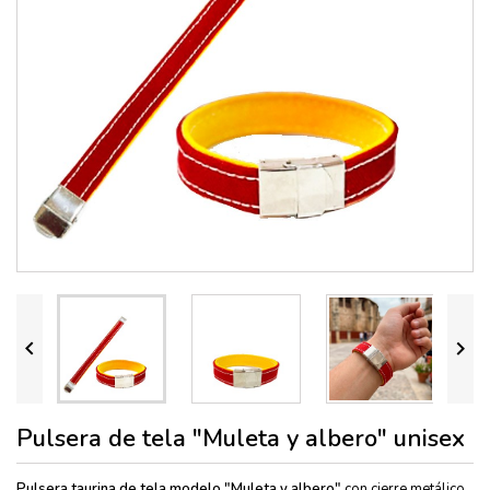


Pulsera de tela "Muleta y albero" unisex
Pulsera taurina de tela modelo "Muleta y albero"
con cierre metálico.