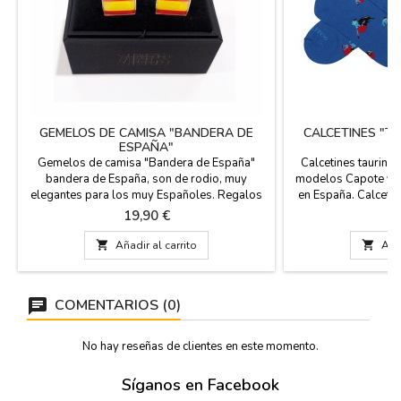
GEMELOS DE CAMISA "BANDERA DE
CALCETINES "T
ESPAÑA"
C
Gemelos de camisa "Bandera de España"
Calcetines taurinos
bandera de España, son de rodio, muy
modelos Capote y M
elegantes para los muy Españoles. Regalos
en España. Calceti
de la Bandera Española. Medida: 1,7 x 1,3
algodón, un 17% d
Precio
P
19,90 €
6
cm.
licra. Tienen l
tallas: Pequeña E

Añadir al carrito

Añad
EUR 
COMENTARIOS (0)
No hay reseñas de clientes en este momento.
Síganos en Facebook