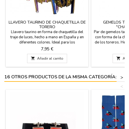
LLAVERO TAURINO DE CHAQUETILLA DE
GEMELOS TA
TORERO
"CHAQ
Llavero taurino en forma de chaquetilla del
Par de gemelos tauri
traje de luces, hecho a mano en España y en
con forma de la chaq
diferentes colores. Ideal para los
de los toreros. Hec
coleccionistas de llaveros y aficionados a los
regalo para un hom
Precio
Pr
7,95 €
8
toros. Lleva contigo la esencia de la fiesta
Olvida los gemelo
nacional con nuestras exclusivas chaquetillas
gemelos son un s

Añadir al carrito

Añad
en miniatura. Colores como, Grana y Oro,
respeto por la fie
Purísima y Oro, Verde Botella o Rosa Capote
pieza de joyería m
Medida:...
Su a
16 OTROS PRODUCTOS DE LA MISMA CATEGORÍA:
>
<