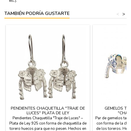
etc.).
TAMBIÉN PODRÍA GUSTARTE
<
>
PENDIENTES CHAQUETILLA "TRAJE DE
GEMELOS TA
LUCES" PLATA DE LEY
"CHAQ
Pendientes Chaquetilla "Traje de Luces" –
Par de gemelos tauri
Plata de Ley 925 con forma de chaquetilla de
con forma de la chaq
torero huecos para que no pesen. Hechos en
de los toreros. Hec