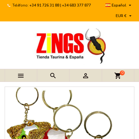

Teléfono:
+34 91 726 31 88 | +34 683 377 877
Español

EUR €
0



shopping_cart