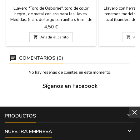
Llavero "Toro de Osborne", toro de color
Llavero con herradu
negro , de metal con aro para las llaves.
tenemos modelos: 
Medidas: 8 cm. de largo con anilla x 5 cm. de
azul (bandera de E
ancho.
Perfecto regalo p
Precio
P
4,50 €
4
caballos y los t
Medida:1

Añadir al carrito

Añad
COMENTARIOS (0)
No hay reseñas de clientes en este momento.
Síganos en Facebook

PRODUCTOS

NUESTRA EMPRESA