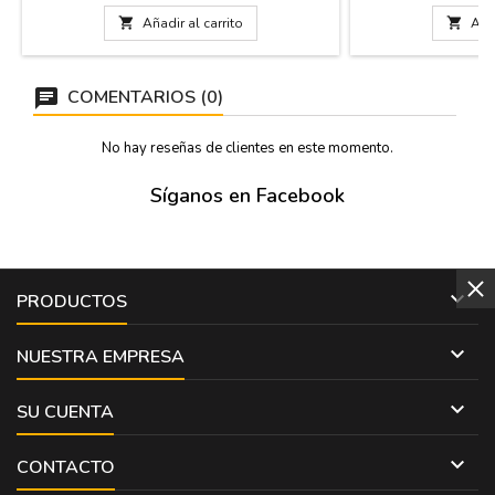
sombrero de tres picos, pero desde entonces
cm.
se comenzó a utilizar la montera que está

Añadir al carrito

Añad
confeccionada en tejido rizado muy similar al
cabello. Dos modelos: Modelo 1: montera
lisa...
COMENTARIOS (0)
No hay reseñas de clientes en este momento.
Síganos en Facebook

PRODUCTOS

NUESTRA EMPRESA

SU CUENTA

CONTACTO