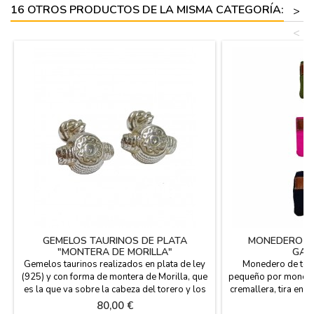
16 OTROS PRODUCTOS DE LA MISMA CATEGORÍA:
>
<
GEMELOS TAURINOS DE PLATA
MONEDERO DE
"MONTERA DE MORILLA"
GAN
Gemelos taurinos realizados en plata de ley
Monedero de tela
(925) y con forma de montera de Morilla, que
pequeño por monedas
es la que va sobre la cabeza del torero y los
cremallera, tira en p
banderilleros. Hasta el S. XIX se utilizó el
y pequeña bandera 
Precio
P
80,00 €
3