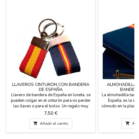
LLAVEROS CINTURÓN CON BANDERA
ALMOHADILLA 
DE ESPAÑA
BANDERA
Llavero de bandera de España en loneta, se
La almohadilla tauri
pueden colgar en el cinturón para no perder
España, es la sol
las llaves o para el bolso. Un regalo muy
cómodo en la plaza d
práctico y español y disponible en dos
fútbol o en el c
Precio
Pr
7,50 €
1
colores. Fabricado en España. Medida: 7 cm x
estribera, revés en p
3 cm
cuero y cremallera.

Añadir al carrito

Añad
calidad en los mate
Lavable en agua fría