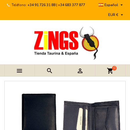

Teléfono:
+34 91 726 31 88 | +34 683 377 877
Español

EUR €
0



shopping_cart