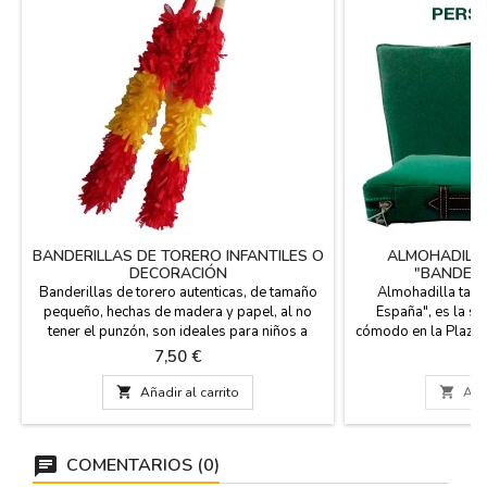
BANDERILLAS DE TORERO INFANTILES O
ALMOHADILLA
DECORACIÓN
"BANDERA
PERSO
Banderillas de torero autenticas, de tamaño
Almohadilla taur
pequeño, hechas de madera y papel, al no
España", es la so
tener el punzón, son ideales para niños a
cómodo en la Plaza d
partir de 10 años o bien para decoración.
fútbol o en el cam
Precio
Pr
7,50 €
2
Medidas: 31 cm. de largo.
estribera y el revés 
tiene el asa de cuer

Añadir al carrito

Añad
agua fría. Fabrica
cm x 27 cm x 5,5
D
COMENTARIOS (0)