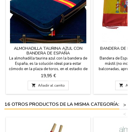
ALMOHADILLA TAURINA AZUL CON
BANDERA DE E
BANDERA DE ESPAÑA
La almohadilla taurina azul con la bandera de
Bandera de España
España, es la solución ideal para estar
mástil (no inclu
cómodo en la plaza de toros, en el estadio de
balconadas, apropi
fútbol o en el campo. Tejido de manta
deportivas, en su ca
Precio
P
19,95 €
4
estribera, revés en polipiel color azul, asa de
ocio... Fabricada en
cuero y cremallera. Te garantizamos la mejor
90 cm (Grande) 60 

Añadir al carrito

Añad
calidad en los materiales. Hecho en España.
180 cm 
Lavable en agua fría. Medida: 37 cm x 27 cm x
5,5...
16 OTROS PRODUCTOS DE LA MISMA CATEGORÍA:
>
<