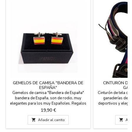
GEMELOS DE CAMISA "BANDERA DE
CINTURÓN DE 
ESPAÑA"
GAN
Gemelos de camisa "Bandera de España"
Cinturón de tela co
bandera de España, son de rodio, muy
ganaderías de to
elegantes para los muy Españoles. Regalos
deportivos y elegan
de la Bandera Española. Medida: 1,7 x 1,3
en color plate
Precio
Pr
19,90 €
1
cm.
y fabricados en Espa
- 105 - 110 

Añadir al carrito

Añad