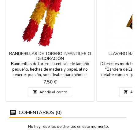
BANDERILLAS DE TORERO INFANTILES O
LLAVERO BAN
DECORACIÓN
Banderillas de torero autenticas, de tamaño
Diferentes modelos 
pequeño, hechas de madera y papel, al no
"Bandera de Espa
tener el punzón, son ideales para niños a
detalle como regal
partir de 10 años o bien para decoración.
de tu viaje a Madri
Precio
P
7,50 €
3
Medidas: 31 cm. de largo.
grupos de viaje o l
amigos y familiar

Añadir al carrito

Añad
España, Escudo de 
E
COMENTARIOS (0)
No hay reseñas de clientes en este momento.