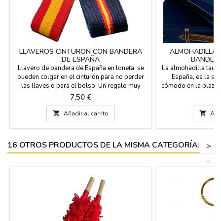
LLAVEROS CINTURÓN CON BANDERA
ALMOHADILLA 
DE ESPAÑA
BANDERA
Llavero de bandera de España en loneta, se
La almohadilla tauri
pueden colgar en el cinturón para no perder
España, es la sol
las llaves o para el bolso. Un regalo muy
cómodo en la plaza d
práctico y español y disponible en dos
fútbol o en el c
Precio
Pr
7,50 €
1
colores. Fabricado en España. Medida: 7 cm x
estribera, revés en p
3 cm
cuero y cremallera.

Añadir al carrito

Añad
calidad en los mate
Lavable en agua fría
16 OTROS PRODUCTOS DE LA MISMA CATEGORÍA:
>
<