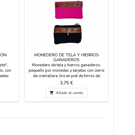
IÓN
MONEDERO DE TELA Y HIERROS
GEM
GANADEROS
ote",
Monedero de tela y hierros ganaderos,
Gemel
o, con
pequeño por monedas y tarjetas con cierre
moder
onedas
de cremallera, tira en piel de hirros de
elega
 9 CM
ganaderia y pequeña bandera de España.
entreg
Precio
3,75 €
Medidas: 11 cm. x 7 cm.
Fabrica
antialérgi

Añadir al carrito
bala, pra
fácilmen