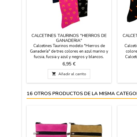
CALCETINES TAURINOS "HIERROS DE
CALCE
GANADERIA"
Calcetines Taurinos modelo "Hierros de
Calcet
Ganadería" de tres colores en azul marino y
colore
fucsia, fucsia y azul y negros y blancos.
Calcet
Calcetines divertidos y muy originales,
ideales 
Precio
6,95 €
ideales para regalar a los mas taurinos. Son
Son de a
de altura a media pierna y disponibles en
de algod

Añadir al carrito
dos tallas. Composición de algodón
peinado. Medidas: talla de pie de 36 - 40
talla de pie...
16 OTROS PRODUCTOS DE LA MISMA CATEGO