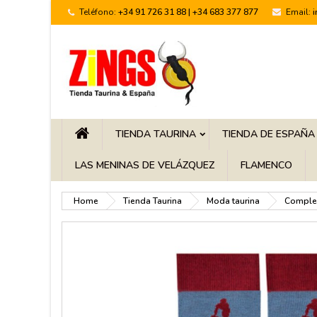
Teléfono:
+34 91 726 31 88 | +34 683 377 877
Email:
TIENDA TAURINA
TIENDA DE ESPAÑA
LAS MENINAS DE VELÁZQUEZ
FLAMENCO
Home
Tienda Taurina
Moda taurina
Comple