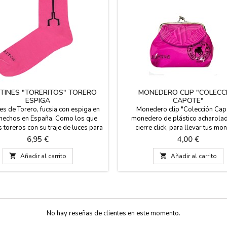
TINES "TORERITOS" TORERO
MONEDERO CLIP "COLECC
ESPIGA
CAPOTE"
es de Torero, fucsia con espiga en
Monedero clip "Colección Cap
 hechos en España. Como los que
monedero de plástico acharolad
s toreros con su traje de luces para
cierre click, para llevar tus m
 Composición: 80% de algodón, 17
siempre a mano- Medida: 10 X
Precio
Precio
6,95 €
4,00 €
iamida y un 3% de licra. El alto de
de 23 cm. Dos tallas: Pequeña EUR

Añadir al carrito

Añadir al carrito
5- 40 y Grande EUR de 41- 45
No hay reseñas de clientes en este momento.