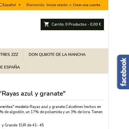

Español
Bienvenido,
Iniciar sesión
o
Crear una cuenta
shopping_cart
Carrito:
0
Productos - 0,00 €
 TRES ZZZ
DON QUIJOTE DE LA MANCHA
E ESPAÑA
 "Rayas azul y granate"
Toreritos" modelo
Rayas azul y granate.C
alcetines hechos en
% de algodón, un 17% de poliamida y un 3% de licra. Tienen
 y Grande EUR de 41- 45