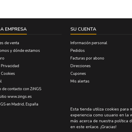
A EMPRESA
SU CUENTA
es de venta
Información personal
somos y dónde estamos
Pedidos
uro
Facturas por abono
e Privacidad
Direcciones
e Cookies
Cupones
l
Mis alertas
o de contacto con ZiNGS
sitio www.zings.es
NGS en Madrid, España
Esta tienda utiliza cookies para 
experiencia como usuario en la 
más acerca de nuestra política d
en
este enlace
. ¡Gracias!