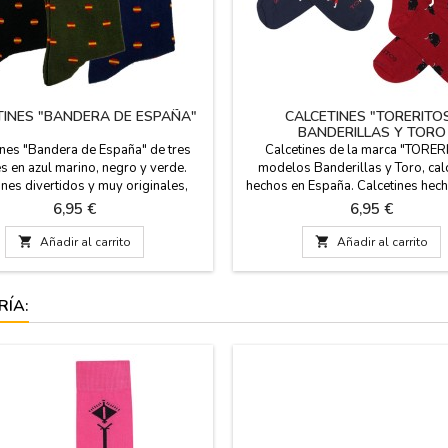
TINES "BANDERA DE ESPAÑA"
CALCETINES "TORERITO
BANDERILLAS Y TORO
ines "Bandera de España" de tres
Calcetines de la marca "TORER
s en azul marino, negro y verde.
modelos Banderillas y Toro, cal
ines divertidos y muy originales,
hechos en España. Calcetines hec
para regalar a los mas españoles.
80% de algodón, un 17% de polia
Precio
Precio
6,95 €
6,95 €
ltura a media pierna. Composición
3% de licra. Tienen la caña de 23
ón peinado. Medidas: talla de pie
tallas: Pequeña EUR de 35- 40 y 

Añadir al carrito

Añadir al carrito
de 36/40 y 41/45
41- 45
RÍA: