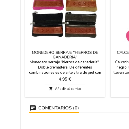
MONEDERO SERRAJE "HIERROS DE
CALCE
GANADERIA"
Monedero serraje "hierros de ganadería",
Calcetin
Doble cremallera. De diferentes
negro,
combinaciones es de ante y tira de piel con
llevan lo
símbolos de hierros de ganadería. Por su
torear.
Precio
4,95 €
tamaño, es ideal para monedas o tarjetas.
% de pol
Medidas: 11 cm. de largo x 8 cm. de alto.
caña es 

Añadir al carrito
de 3
COMENTARIOS (0)