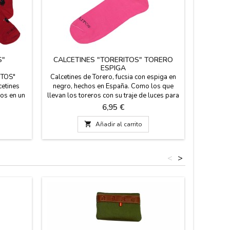
S"
CALCETINES "TORERITOS" TORERO
CALCETI
ESPIGA
ITOS"
Calcetines de Torero, fucsia con espiga en
Lata metá
cetines
negro, hechos en España. Como los que
de algod
hos en un
llevan los toreros con su traje de luces para
colore
mida y un
torear. Composición: 80% de algodón, 17
diversos
Precio
6,95 €
 cm. Dos
% de poliamida y un 3% de licra. El alto de
para 
Grande de
caña es de 23 cm. Dos tallas: Pequeña EUR

Añadir al carrito
de 35- 40 y Grande EUR de 41- 45
<
>
Fuera de 