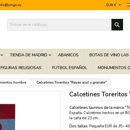

info@zings.es
EUR €

TIENDA DE MADRID
ABANICOS
BOTAS DE VINO LAS
FIGURAS RELIGIOSAS
FUTBOL ESPAÑOL
MONUMENTOS D
mentos hombre
Calcetines Toreritos "Rayas azul y granate"
Calcetines Toreritos
Calcetines taurinos de la marca "
España. Calcetines hechos en un 80
la caña de 23 cm.
Dos tallas:
Pequeña EUR de 35- 40