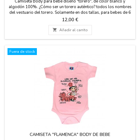
Camiseta Body para bebé diseño "torero", de color blanco y
algodón 100%. ¿Cómo ser un torero auténtico? todos los nombres
del vestuario del torero. Solamente en dos tallas, para bebes de 6
meses y de 12 meses. de 0 a 6 meses: 23 cm. de ancho y 40,5 cm
Precio
12,00 €
de largo. de 6 a 12 meses: 25 cm. de ancho y 42,5 cm de largo.

Añadir al carrito
Fuera de stock
CAMISETA "FLAMENCA" BODY DE BEBE