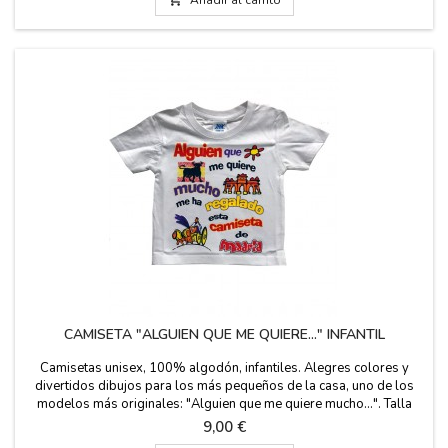
CAMISETA "ALGUIEN QUE ME QUIERE..." INFANTIL
Camisetas unisex, 100% algodón, infantiles. Alegres colores y
divertidos dibujos para los más pequeños de la casa, uno de los
modelos más originales: "Alguien que me quiere mucho...". Talla
desde 1 año hasta 14 años.
Precio
9,00 €