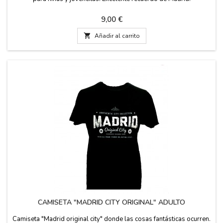
Precio
9,00 €

Añadir al carrito
CAMISETA "MADRID CITY ORIGINAL" ADULTO
Camiseta "Madrid original city" donde las cosas fantásticas ocurren.