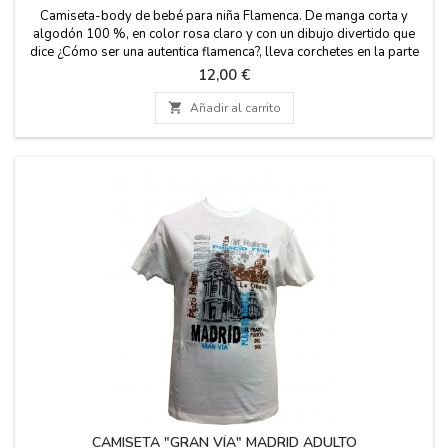
Camiseta-body de bebé para niña Flamenca. De manga corta y
algodón 100 %, en color rosa claro y con un dibujo divertido que
dice ¿Cómo ser una autentica flamenca?, lleva corchetes en la parte
de abajo para el cambio de pañal. Disponemos de dos tallas, 6
Precio
12,00 €
meses y 12 meses. Medidas: 0 a 6 meses: 23 cm. de ancho y 40,5
cm de largo. 6 a 12 meses: 25 cm. de...

Añadir al carrito
CAMISETA "GRAN VÍA" MADRID ADULTO