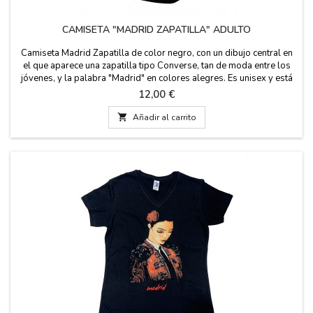
CAMISETA "MADRID ZAPATILLA" ADULTO
Camiseta Madrid Zapatilla de color negro, con un dibujo central en
el que aparece una zapatilla tipo Converse, tan de moda entre los
jóvenes, y la palabra "Madrid" en colores alegres. Es unisex y está
disponible en varias tallas. Elaborada en 100 % algodón; se
Precio
12,00 €
recomienda no planchar sobre el dibujo. Lavado en agua fría

Añadir al carrito