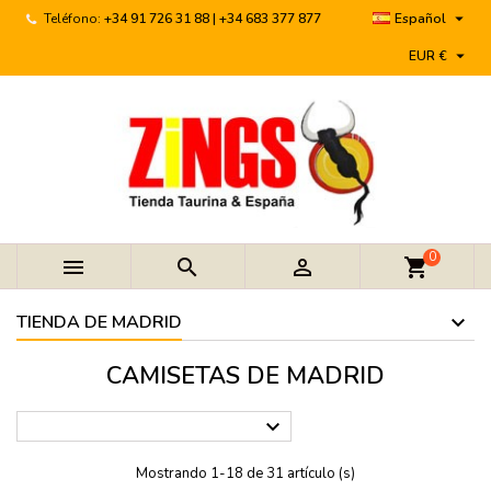

Teléfono:
+34 91 726 31 88 | +34 683 377 877
Español

EUR €
0



shopping_cart
TIENDA DE MADRID
CAMISETAS DE MADRID

Mostrando 1-18 de 31 artículo (s)