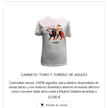
CAMISETA "TORO Y TORERA" DE ADULTO
Camisetas unisex, 100% algodón, para adultos disponibles en
varias tallas y con motivos divertidos entorno al mundo del toro
como souvenir ideal de tu visita a Madrid. Detalle divertido y
"picante" de una torera y un toro.
Precio
12,00 €

Añadir al carrito