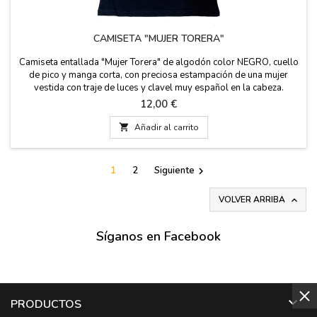
CAMISETA "MUJER TORERA"
Camiseta entallada "Mujer Torera" de algodón color NEGRO, cuello
de pico y manga corta, con preciosa estampación de una mujer
vestida con traje de luces y clavel muy español en la cabeza.
Medidas: Talla S: Hombro 35 cm. Pecho 40 cm. Alto 57 cm. Talla M:
Precio
12,00 €
Hombro 36 cm. Pecho 43 cm. Alto 60 cm. Talla L: Hombro 38 cm.
Pecho 45 cm. Alto 62 cm. Talla XL: Hombro...

Añadir al carrito
1
2
Siguiente

VOLVER ARRIBA

Síganos en Facebook

PRODUCTOS