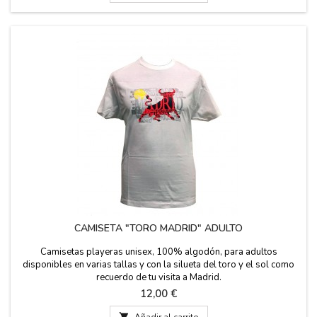
CAMISETA "TORO MADRID" ADULTO
Camisetas playeras unisex, 100% algodón, para adultos
disponibles en varias tallas y con la silueta del toro y el sol como
recuerdo de tu visita a Madrid.
Precio
12,00 €

Añadir al carrito