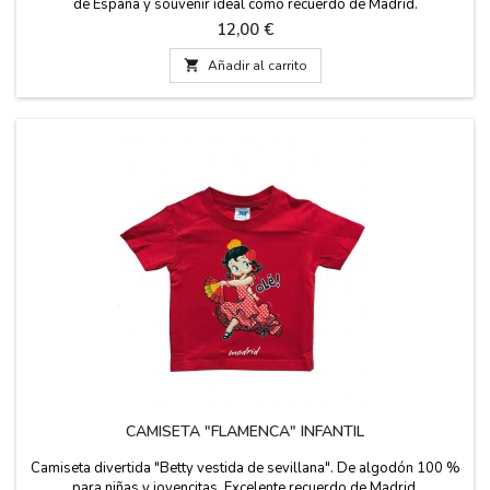
de España y souvenir ideal como recuerdo de Madrid.
Precio
12,00 €

Añadir al carrito
CAMISETA "FLAMENCA" INFANTIL
Camiseta divertida "Betty vestida de sevillana". De algodón 100 %
para niñas y jovencitas. Excelente recuerdo de Madrid.