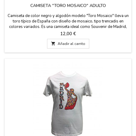
CAMISETA "TORO MOSAICO" ADULTO
Camiseta de color negro y algodón modelo "Toro Mosaico" lleva un
toro típico de España con diseño de mosaico, tipo trencadis en
colores variados. Es una camiseta ideal como Souvenir de Madrid,
es de algodón 100% y se recomienda lavado en agua fría. Tallas de
Precio
12,00 €
la S a la XXL.

Añadir al carrito