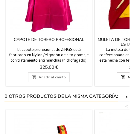
CAPOTE DE TORERO PROFESIONAL
MULETA DE TORE
ESTAQ
El capote profesional de ZiNGS está
La muleta de to
fabricado en Nylon /Algodón de alto gramaje
confeccionada en Es
con tratamiento anti manchas (hidrofugado),
esta hecha con tela
forros en algodón 100% y resinado natural,
Pesa 1,5 kg y sus 
Precio
Pr
325,00 €
16
4 bordados en esclavina, el tejido principal
93 cm, en el pr
de este capote se teje con ligamento Satén
estaquillador, N

Añadir al carrito

Añad
(modo seda) dándole un acabado mate al
aluminio. Color: Ro
color para que no brille en exceso con tela de
profesional). Uso:
Satén, tiene un...
aficionad
9 OTROS PRODUCTOS DE LA MISMA CATEGORÍA:
>
<