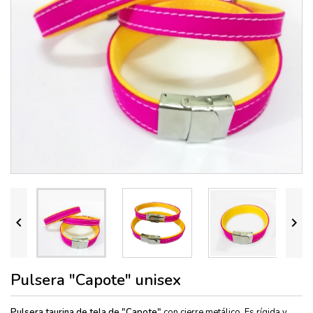


Pulsera "Capote" unisex
Pulsera taurina de tela de "Capote"
con cierre metálico. Es rígida y