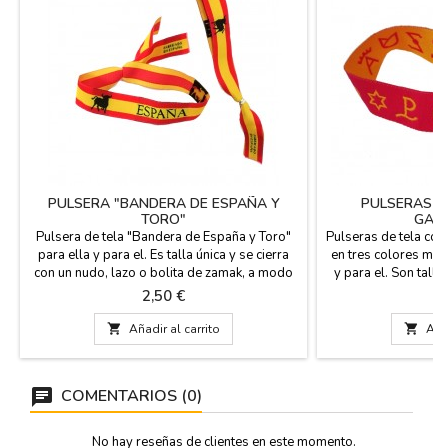
PULSERA "BANDERA DE ESPAÑA Y
PULSERAS D
TORO"
GAN
Pulsera de tela "Bandera de España y Toro"
Pulseras de tela con
para ella y para el. Es talla única y se cierra
en tres colores marfi
con un nudo, lazo o bolita de zamak, a modo
y para el. Son talla
de pasador que va incluida. Medidas: 30 cm
nudo, lazo o bol
Precio
P
2,50 €
2
por 1,5 de ancho y lleva el pasador
pasador que va incl
1,5 de ancho 

Añadir al carrito

Añad
COMENTARIOS (0)
No hay reseñas de clientes en este momento.