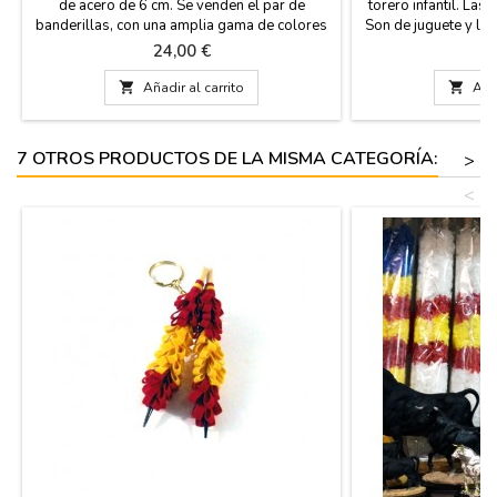
de acero de 6 cm. Se venden el par de
torero infantil. Las
banderillas, con una amplia gama de colores
Son de juguete y la 
que representan a las banderas de España,
En la imagen se mue
Precio
P
24,00 €
8
Andalucía, Extremadura, Francia... Las
incluye en el preci
banderillas están hechas a mano y son de
pack de complement

Añadir al carrito

Añad
madera forrada con papel, miden 65 cm de
de
largo.
7 OTROS PRODUCTOS DE LA MISMA CATEGORÍA:
>
<