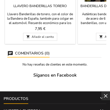
LLAVERO BANDERILLAS TORERO
BANDERILLAS DE
Llavero Banderillas de torero, con el color de
Auténticas banderil
la Bandera de España, también para colgar en
de acero de 6 cm
el automóvil. Recuerdo económico para los
banderillas, con un
aficionados. Hecho a mano en España.
que representan a 
Precio
Pr
7,95 €
2
Medidas: 1,5x 9 cm
Andalucía, Extre
banderillas están

Añadir al carrito

Añad
madera forrada con
COMENTARIOS (0)
No hay reseñas de clientes en este momento.
Síganos en Facebook

PRODUCTOS