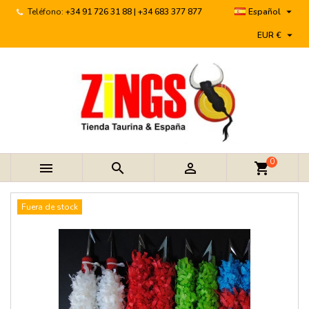

Teléfono:
+34 91 726 31 88 | +34 683 377 877
Español

EUR €
0



shopping_cart
Fuera de stock