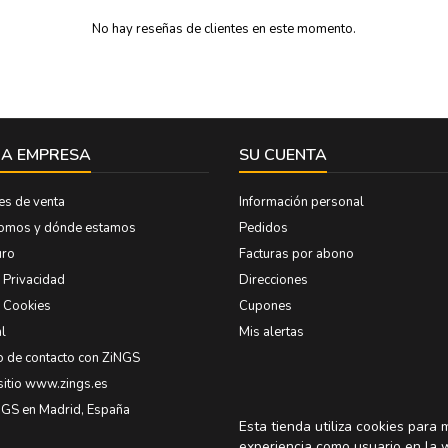
No hay reseñas de clientes en este momento.
A EMPRESA
SU CUENTA
es de venta
Información personal
somos y dónde estamos
Pedidos
uro
Facturas por abono
e Privacidad
Direcciones
e Cookies
Cupones
l
Mis alertas
o de contacto con ZiNGS
sitio www.zings.es
NGS en Madrid, España
Esta tienda utiliza cookies para 
experiencia como usuario en la 