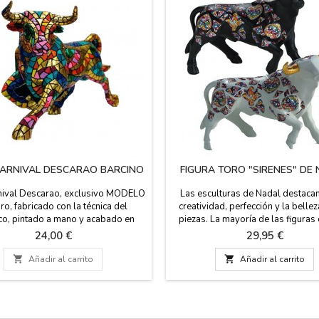
ARNIVAL DESCARAO BARCINO
FIGURA TORO "SIRENES" DE
nival Descarao, exclusivo MODELO
Las esculturas de Nadal destacan
ro, fabricado con la técnica del
creatividad, perfección y la bellez
o, pintado a mano y acabado en
piezas. La mayoría de las figuras 
, para regalar a los muy taurinos.
limitada (marcadas con número de
Precio
Precio
24,00 €
29,95 €
resina, con la técnica trencadís, es
Estos toros están disponibles en
arca Barcino. Colección de 6 toros
con los cuernos dorados, en negr

Añadir al carrito

Añadir al carrito
stintas medidas (puedes ver las
cuernos plateados, rojo con cu
medidas mas abajo).
plateados, en dos tamaños. Grand
(alto) x 19 cm (largo)...