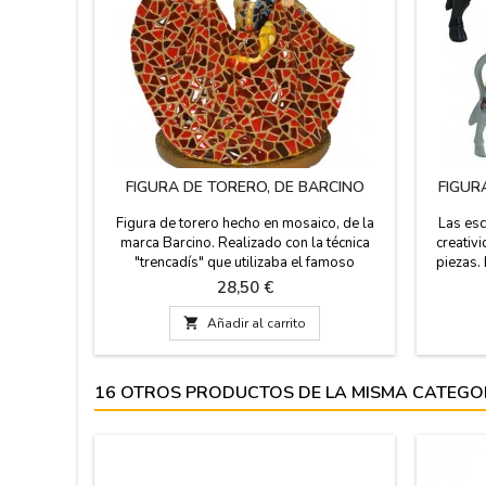
FIGURA DE TORERO, DE BARCINO
FIGUR
Figura de torero hecho en mosaico, de la
Las esc
marca Barcino. Realizado con la técnica
creativi
"trencadís" que utilizaba el famoso
piezas. 
arquitecto catalán Antonio Gaudí y pintado a
limitad
Precio
28,50 €
mano. Ideal para coleccionistas y como
Estos t
decoración. En estuche de regalo
con los 

Añadir al carrito
transparente. Medida: 11 cm alto, caja
cuern
plástico de 15 cm alto x 11 cm ancho.
plateado
16 OTROS PRODUCTOS DE LA MISMA CATEGO