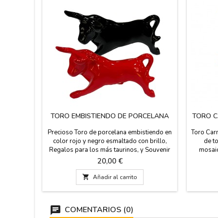
TORO EMBISTIENDO DE PORCELANA
TORO C
Precioso Toro de porcelana embistiendo en
Toro Car
color rojo y negro esmaltado con brillo,
de to
Regalos para los más taurinos, y Souvenir
mosaic
de España. Hecho en España. Medidas: 10,5
brillo
Precio
20,00 €
cm. de alto x 18 cm. de largo.
Hecho en 
de la m

Añadir al carrito
en di
COMENTARIOS (0)