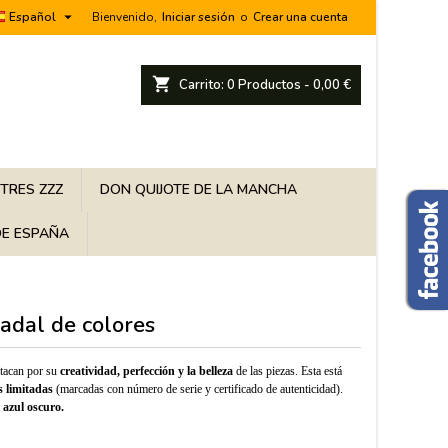

Español
Bienvenido,
Iniciar sesión
o
Crear una cuenta
shopping_cart
Carrito:
0
Productos - 0,00 €
 TRES ZZZ
DON QUIJOTE DE LA MANCHA
E ESPAÑA
adal de colores
tacan por su
creatividad, perfección y la belleza
de las piezas. Esta está
s limitadas
(marcadas con número de serie y certificado de autenticidad).
 azul oscuro.