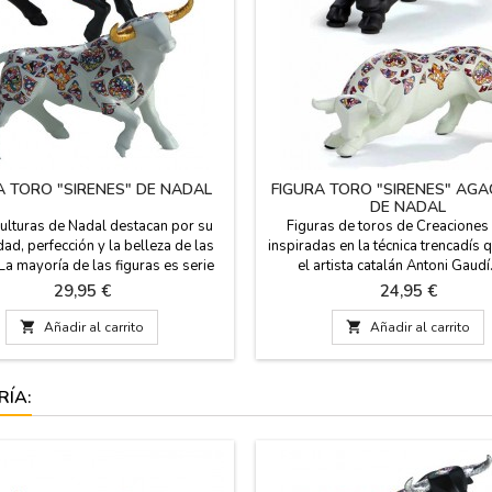
A TORO "SIRENES" DE NADAL
FIGURA TORO "SIRENES" AG
DE NADAL
ulturas de Nadal destacan por su
Figuras de toros de Creaciones
dad, perfección y la belleza de las
inspiradas en la técnica trencadís q
La mayoría de las figuras es serie
el artista catalán Antoni Gaudí
a (marcadas con número de serie).
esculturas destacan por su creat
Precio
Precio
29,95 €
24,95 €
oros están disponibles en blanco
perfección y la belleza. Son series 
cuernos dorados, en negro con los
marcadas con número de serie. Es

Añadir al carrito

Añadir al carrito
os plateados, rojo con cuernos
están disponibles en blanco y en n
s, en dos tamaños. Grande: 14 cm
dos tamaños. Grande: 22 cm
(alto) x 19 cm (largo)...
longitudPequeño: 14,5 cm de lo
RÍA: