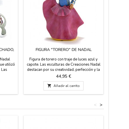
ACHADO,
FIGURA "TORERO" DE NADAL
FIGURA
 Nadal
Figura de torero con traje de luces azul y
Figur
ue utilizó
capote. Las esculturas de Creaciones Nadal
"Memory
. Las
destacan por su creatividad, perfección y la
piezas 
ividad,
belleza de las piezas. Estas piezas son serie
núme
Precio
44,95 €
limitadas,
limitada (marcadas con número de serie y
autentici
tos toros
certificado de autenticidad). Medida: 19 cm
en España

Añadir al carrito
egro y en
de alto.
 de
ngitud
<
>