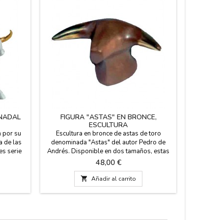
 NADAL
FIGURA "ASTAS" EN BRONCE,
TOR
ESCULTURA
 por su
Escultura en bronce de astas de toro
Figura
a de las
denominada "Astas" del autor Pedro de
inspirada
es serie
Andrés. Disponible en dos tamaños, estas
por el arq
 serie).
esculturas son el regalo perfecto para
de La 
Precio
48,00 €
 blanco
coleccionistas de arte taurino. Presentada
(España).
o con los
en caja de regalo, con certificado de
resina y 

Añadir al carrito
ernos
autenticidad firmado por el autor. Medidas:
12 cm. de 
e: 14 cm
4,5 cm x 5 cm, ancho de astas 9 cm (grande)
cm. de lar
3,5 cm x 4 cm,...