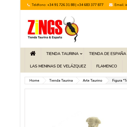
Teléfono:
+34 91 726 31 88 | +34 683 377 877
Email:
TIENDA TAURINA
TIENDA DE ESPAÑA
LAS MENINAS DE VELÁZQUEZ
FLAMENCO
Home
Tienda Taurina
Arte Taurino
Figura "