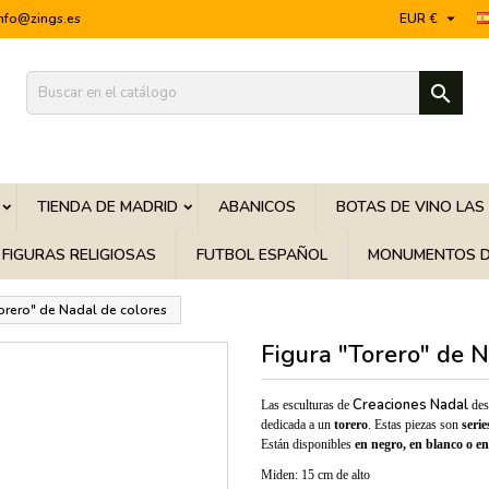

info@zings.es
EUR €

TIENDA DE MADRID
ABANICOS
BOTAS DE VINO LAS
FIGURAS RELIGIOSAS
FUTBOL ESPAÑOL
MONUMENTOS D
Torero" de Nadal de colores
Figura "Torero" de N
Creaciones Nadal
Las esculturas de
des
dedicada a un
torero
. Estas piezas son
serie
Están disponibles
en negro, en blanco o en
Miden: 15 cm de alto