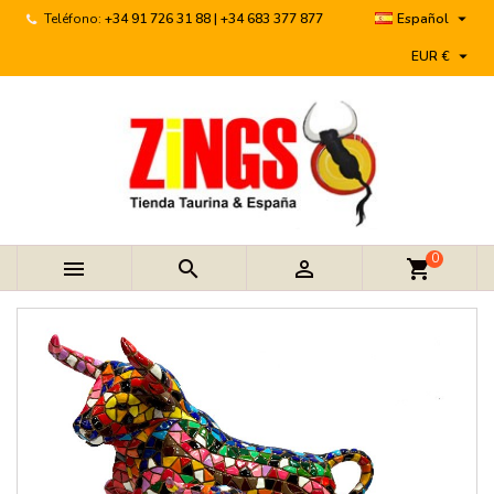

Teléfono:
+34 91 726 31 88 | +34 683 377 877
Español

EUR €
0



shopping_cart