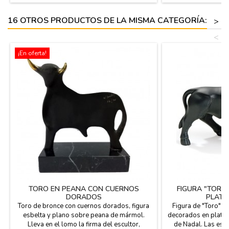
Introduce tu nombre, apellido o alias en el...
16 OTROS PRODUCTOS DE LA MISMA CATEGORÍA:
>
<
¡En oferta!
TORO EN PEANA CON CUERNOS
FIGURA "TORO
DORADOS
PLATA
Toro de bronce con cuernos dorados, figura
Figura de "Toro" n
esbelta y plano sobre peana de mármol.
decorados en plata,
Lleva en el lomo la firma del escultor,
de Nadal. Las esc