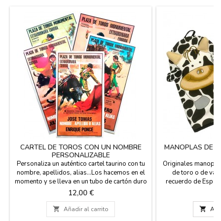
CARTEL DE TOROS CON UN NOMBRE
MANOPLAS DE C
PERSONALIZABLE
Personaliza un auténtico cartel taurino con tu
Originales manoplas
nombre, apellidos, alias...Los hacemos en el
de toro o de vaca
momento y se lleva en un tubo de cartón duro
recuerdo de España
para su protección y comodidad a la hora de
cocineras, para que
Precio
P
12,00 €
4
viajar en la maleta, esta impreso en plotter de
sacar las fuente
tinta de color negro. Medidas: 53 x 97 cm,

Añadir al carrito

Añad
papel de 80 gms. impreso en plotter.