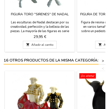
FIGURA TORO "SIRENES" DE NADAL
FIGURA DE TORO
Las esculturas de Nadal destacan por su
Figura de resina de
creatividad, perfección y la belleza de las
en varios tamaños 
piezas. La mayoría de las figuras es serie
sobre un pedestal y
limitada (marcadas con número de serie).
hay una placa que 
Precio
P
29,95 €
7
Estos toros están disponibles en blanco con
típìco de nuestro pa
los cuernos dorados, en negro con los
para empresas y

Añadir al carrito

Añad
cuernos plateados, rojo con cuernos
cantidades a pa
plateados, en dos tamaños. Grande: 14 cm
consúltanos pre
(alto) x 19 cm (largo)...
Pequeño: 10 c
16 OTROS PRODUCTOS DE LA MISMA CATEGORÍA:
>
<
¡En oferta!