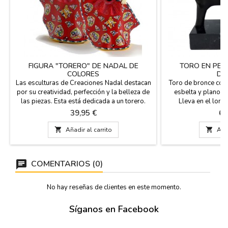
FIGURA "TORERO" DE NADAL DE
TORO EN PEA
COLORES
DO
Las esculturas de Creaciones Nadal destacan
Toro de bronce con
por su creatividad, perfección y la belleza de
esbelta y plano s
las piezas. Esta está dedicada a un torero.
Lleva en el lomo 
Estas piezas son series limitadas (marcadas
conocido escultor 
Precio
Pr
39,95 €
60
con número de serie y certificado de
Andrés. Se envía en c
autenticidad). Están disponibles en negro, en
autor. Una verdader

Añadir al carrito

Añad
blanco o en azul oscuro. Miden: 15 cm de
España. Medidas: 2
alto
COMENTARIOS (0)
No hay reseñas de clientes en este momento.
Síganos en Facebook