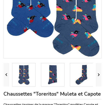


Chaussettes "Toreritos" Muleta et Capote
Chaussettes taurines de la marque "Toreritos" modèles Capote et