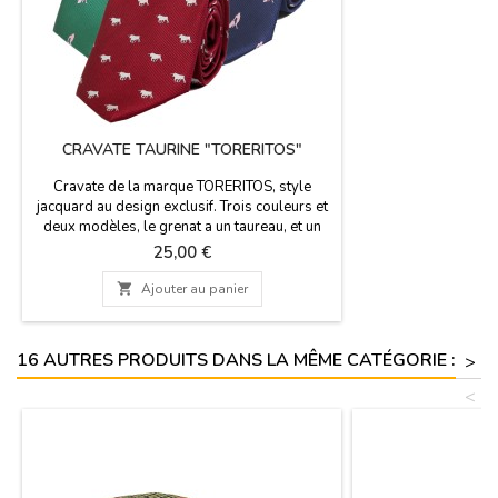
CRAVATE TAURINE "TORERITOS"
Cravate de la marque TORERITOS, style
jacquard au design exclusif. Trois couleurs et
deux modèles, le grenat a un taureau, et un
torero en vert et bleu. Composition 100%
Prix
25,00 €
polyester.

Ajouter au panier
16 AUTRES PRODUITS DANS LA MÊME CATÉGORIE :
>
<