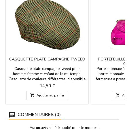
CASQUETTE PLATE CAMPAGNE TWEED
PORTEFEUILLE À
CA
Casquette plate campagne tweed pour
Porte-monnaie à cl
homme, femme et enfant de la mi-temps.
porte-monnaie en 
Casquette de couleurs différentes, disponible
fermeture à pressio
en trois couleurs.Tailles disponibles de 55 à
pièces à portée de 
Prix
P
14,50 €
4
60 cm. Fabriqué en EspagneComposition:
67% polyester 33% viscose

Ajouter au panier

Ajou
COMMENTAIRES (0)
Aucun avis n'a été publié pour le moment.