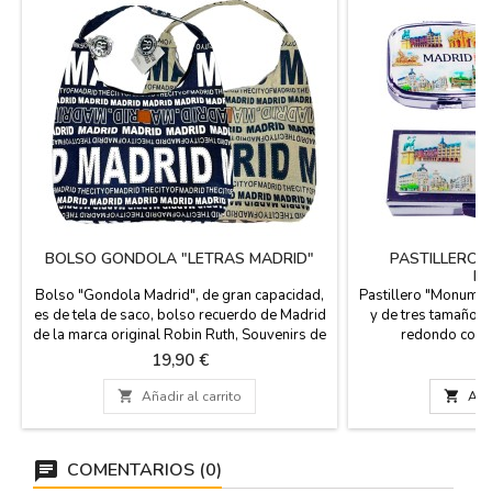
BOLSO GONDOLA "LETRAS MADRID"
PASTILLERO 
MA
Bolso "Gondola Madrid", de gran capacidad,
Pastillero "Monumen
es de tela de saco, bolso recuerdo de Madrid
y de tres tamaños 
de la marca original Robin Ruth, Souvenirs de
redondo con t
Madrid. Medidas : 47 CM ANCHO X 31 CM
compartimentos in
Precio
P
19,90 €
3
ALTO Y ASA 25 CM
viaje tu medicaci
recuerdo. Son esm

Añadir al carrito

Añad
monumentos embl
Tamaños: rectangul
5,30 X 4,30 cm r
COMENTARIOS (0)