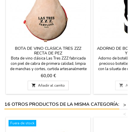
BOTA DE VINO CLÁSICA TRES ZZZ
ADORNO DE BOTE
RECTA DE PEZ
Y 
Bota de vino clásica Las Tres ZZZ fabricada
Adorno de botella d
con piel de cabra de primera calidad, limpia
precioso botellero
de manchas y cortes, curtida artesanalmente
con la silueta de n
con interior en pez. Costura de la bota
pequeña Bandera 
Precio
Pr
60,00 €
1
reforzada mediante triple cosido. Brocal
botellero. (botella 
superior de cierre baquelita, totalmente
cm. x 7,5 

Añadir al carrito

Añad
hermético. Forma recta, hecha en Pamplona
(España). Lleva las instrucciones de uso y
cuidado en el...
16 OTROS PRODUCTOS DE LA MISMA CATEGORÍA:
>
<
Fuera de stock