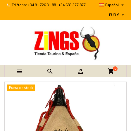

Teléfono:
+34 91 726 31 88 | +34 683 377 877
Español

EUR €
0



shopping_cart
Fuera de stock