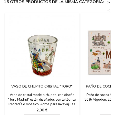
16 OTROS PRODUCTOS DE LA MISMA CATEGORÍA:
>
<
VASO DE CHUPITO CRISTAL "TORO"
PAÑO DE COCIN
Vaso de cristal modelo chupito, con diseño
Paño de cocina Mad
"Toro Madrid" están diseñados con la técnica
80% Algodon, 20% P
Trencadís o mosaico. Aptos para lavavajillas.
Medidas: 5,5cm de alto x 4,5cm de ancho
Precio
P
2,00 €
4