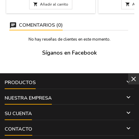

Añadir al carrito

Añad
COMENTARIOS (0)
No hay reseñas de clientes en este momento.
Síganos en Facebook

PRODUCTOS

NUESTRA EMPRESA

SU CUENTA

CONTACTO