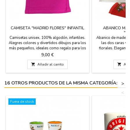
CAMISETA "MADRID FLORES" INFANTIL
ABANICO MAD
"E
Camisetas unisex, 100% algodón, infantiles.
Abanico de madera 
Alegres colores y divertidos dibujos para los
las dos caras y
más pequeños, ideales como regalo para los
florales. Elegante
niños y niñas. Tallas de la 2 años a la 11 años
ZiNGS te ofrece el
Precio
P
9,00 €
4
para que tengas un 
puedes llevarlo e

Añadir al carrito

Añad
cuelga abanico o en
así no lo perderás y
un pr
16 OTROS PRODUCTOS DE LA MISMA CATEGORÍA:
>
<
Fuera de stock