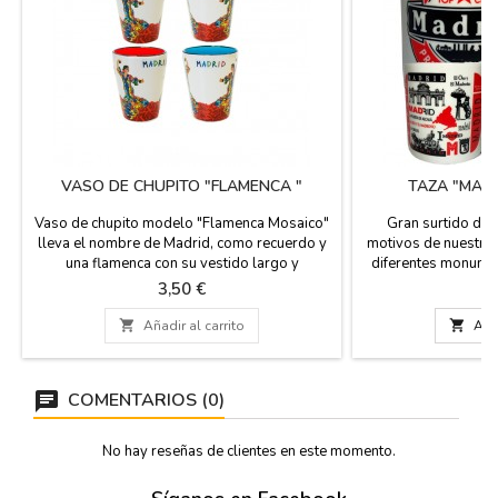
VASO DE CHUPITO "FLAMENCA "
TAZA "MAD
Vaso de chupito modelo "Flamenca Mosaico"
Gran surtido de 
lleva el nombre de Madrid, como recuerdo y
motivos de nuestra 
una flamenca con su vestido largo y
diferentes monumen
castañuelas. Diferentes colores en su interior
de la chulapa y e
Precio
P
3,50 €
5
para hacer juego con tu mesa, fabricado en
simplemente con el
loza. Medida: 6 cm alto x 5 cm de diámetro.
estupendas para toma

Añadir al carrito

Añad
o alguna crema... R
gusto y a muy bue
Madrid. C
COMENTARIOS (0)
No hay reseñas de clientes en este momento.