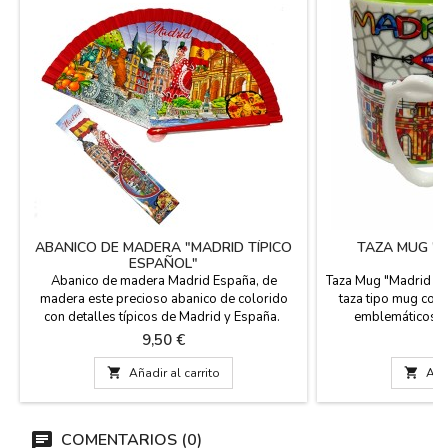
ABANICO DE MADERA "MADRID TÍPICO
TAZA MUG "
ESPAÑOL"
Abanico de madera Madrid España, de
Taza Mug "Madrid Mo
madera este precioso abanico de colorido
taza tipo mug con
con detalles típicos de Madrid y España.
emblemáticos de
Puedes llevarlo en el cuelga abanico muy
trencadis, de Gaudí
Precio
P
9,50 €
6
práctico para no perderlo. Incluye caja de
interior. Apto Mic
cartón de regalo. Medidas: 23 cm
Capacidad 300 ml. 

Añadir al carrito

Añad
8.5 cm 
COMENTARIOS (0)