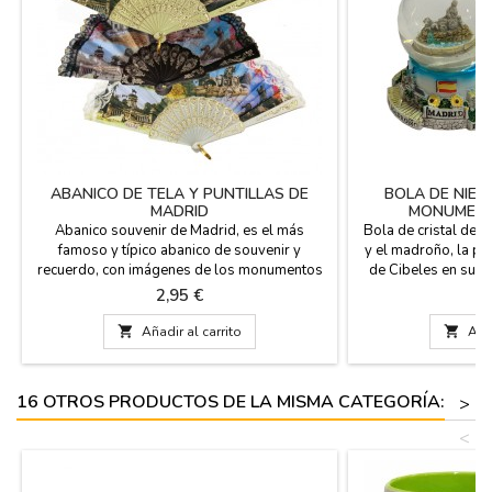
ABANICO DE TELA Y PUNTILLAS DE
BOLA DE NIEV
MADRID
MONUMENT
Abanico souvenir de Madrid, es el más
Bola de cristal de n
famoso y típico abanico de souvenir y
y el madroño, la pue
recuerdo, con imágenes de los monumentos
de Cibeles en su in
típicos de Madrid. Fabricado en tela con
resina. Regalo id
Precio
P
2,95 €
7
puntillas y plástico. Disponibles en varios
paso por Madrid. M
colores, blanco, marfil y marrón. Puedes
de diámetro x 6 cm 

Añadir al carrito

Añad
llevarlo en el cuelga abanico muy practico
diámetro (base) x 
para no perderlo. Medidas: Pequeño 13 cm
largo - Mediano 24 cm largo -...
16 OTROS PRODUCTOS DE LA MISMA CATEGORÍA:
>
<