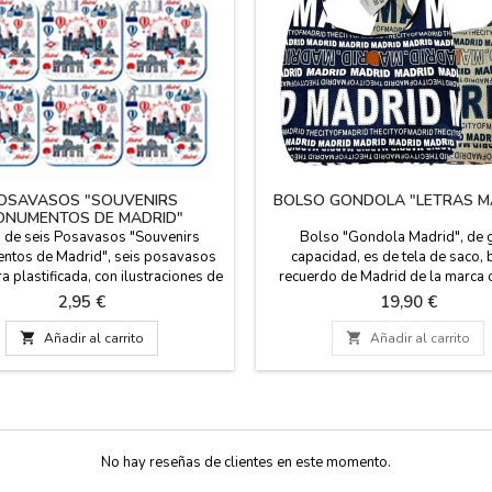
OSAVASOS "SOUVENIRS
BOLSO GONDOLA "LETRAS M
ONUMENTOS DE MADRID"
 de seis Posavasos "Souvenirs
Bolso "Gondola Madrid", de 
tos de Madrid", seis posavasos
capacidad, es de tela de saco,
 plastificada, con ilustraciones de
recuerdo de Madrid de la marca o
entos emblemáticos de Madrid,
Robin Ruth, Souvenirs de Madrid. 
Precio
Precio
2,95 €
19,90 €
la Puerta de Alcalá, el Oso y el
47 CM ANCHO X 31 CM ALTO Y A
La Cibeles, Las Meninas, skyline...

Añadir al carrito

Añadir al carrito
s de Madrid y de España. Medidas:
9,5 cm x 9,5 cm
No hay reseñas de clientes en este momento.