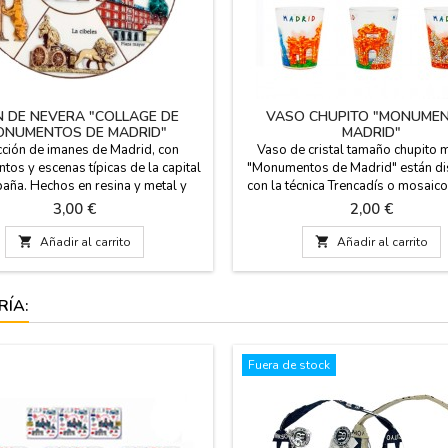
N DE NEVERA "COLLAGE DE
VASO CHUPITO "MONUME
ONUMENTOS DE MADRID"
MADRID"
cción de imanes de Madrid, con
Vaso de cristal tamaño chupito
os y escenas típicas de la capital
"Monumentos de Madrid" están d
aña. Hechos en resina y metal y
con la técnica Trencadís o mosaic
diferentes tamaños. En casi todos
de los monumentos mas emblemá
Precio
Precio
3,00 €
2,00 €
 monumentos como: La Cibeles,
Madrid, La Cibeles, La Puerta de Al
 El Oso y el madroño, la Puerta de
Oso y Madroño. Aptos para lavava

Añadir al carrito

Añadir al carrito
 el Palacio Real, las torres Kio, el
Medidas: 5,5 cm de alto x 4,5 cm 
skyline de Madrid, etc ...
RÍA:
Fuera de stock