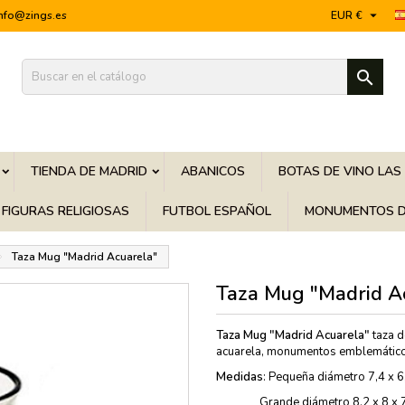

info@zings.es
EUR €

TIENDA DE MADRID
ABANICOS
BOTAS DE VINO LAS
FIGURAS RELIGIOSAS
FUTBOL ESPAÑOL
MONUMENTOS D
Taza Mug "Madrid Acuarela"
Taza Mug "Madrid A
Taza Mug "Madrid Acuarela"
taza d
acuarela, monumentos emblemáticos
Medidas
: Pequeña diámetro 7,4 x 
Grande diámetro 8,2 x 8 x 7,