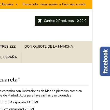

Español
Bienvenido,
Iniciar sesión
o
Crear una cuenta
shopping_cart
Carrito:
0
Productos - 0,00 €
 TRES ZZZ
DON QUIJOTE DE LA MANCHA
E ESPAÑA
cuarela"
e ceramica con ilustraciones de Madrid pintadas como en
 de Madrid. Apta para lavavajillas y microondas
6,50 x 6,4 capacidad 150Ml
3 cm capacidad 250Ml