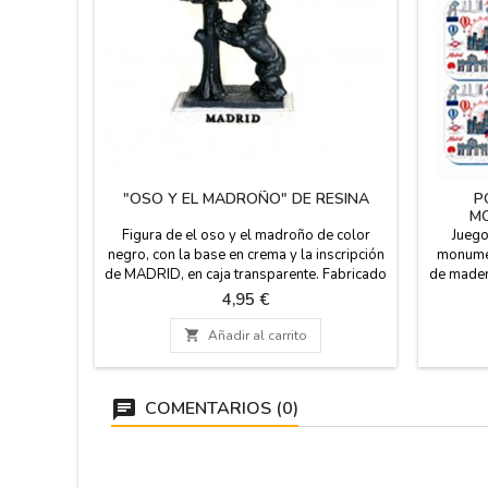
"OSO Y EL MADROÑO" DE RESINA
P
M
Figura de el oso y el madroño de color
Juego
negro, con la base en crema y la inscripción
monumen
de MADRID, en caja transparente. Fabricado
de madera
en poliresina. Para regalos de empresa,
monum
Precio
4,95 €
eventos o para llevarte un bonito recuerdo
como 
de tu visita a Madrid. Lleva una breve
madroño, 

Añadir al carrito
historia del porque el Oso y el Madroño en
Souvenir
el escudo de Madrid. Medidas: 8,50 cm
ancho x 10 cm de alto y...
COMENTARIOS (0)