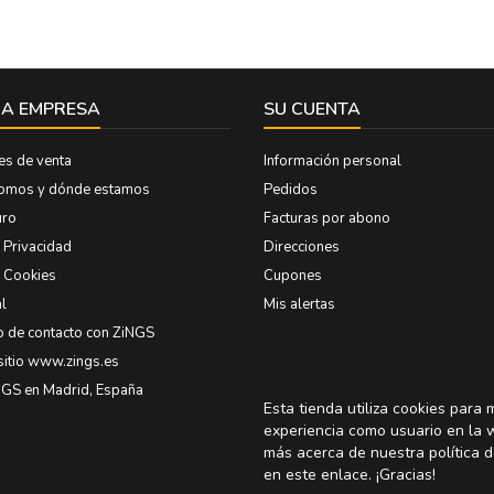
A EMPRESA
SU CUENTA
es de venta
Información personal
somos y dónde estamos
Pedidos
uro
Facturas por abono
e Privacidad
Direcciones
e Cookies
Cupones
l
Mis alertas
o de contacto con ZiNGS
sitio www.zings.es
NGS en Madrid, España
Esta tienda utiliza cookies para 
experiencia como usuario en la 
más acerca de nuestra política d
en
este enlace
. ¡Gracias!