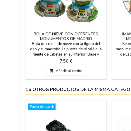
BOLA DE NIEVE CON DIFERENTES
IMA
MONUMENTOS DE MADRID
M
Bola de cristal de nieve con la figura del
Sele
oso y el madroño, la puerta de Alcalá o la
monument
fuente de Cibeles en su interior. Base y
de Esp
figuras de resina. Regalo ideal como
goma de 
Precio
7,50 €
recuerdo de su paso por Madrid. Medidas:
salen
Pequeña 4,5 cm de diámetro x 6 cm de
Neptuno,

Añadir al carrito
altura Grande 8 cm de diámetro (base) x 9
Alcalá,
cm de altura x 6.5 cm diam.
16 OTROS PRODUCTOS DE LA MISMA CATEGO
Fuera de stock