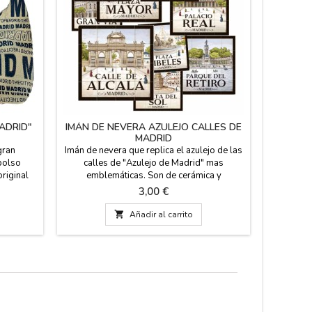
ADRID"
IMÁN DE NEVERA AZULEJO CALLES DE
TAZA
MADRID
gran
Imán de nevera que replica el azulejo de las
Taza 
 bolso
calles de "Azulejo de Madrid" mas
divert
riginal
emblemáticas. Son de cerámica y
monument
Medidas :
fabricados en España. Modelos de las
técnica 
Precio
3,00 €
SA 25 CM
calles: Puerta del Sol, Calle de Madrid,
colores
Calle Mayor, Calle de Alcalá y Gran Vía,
Lavavaji

Añadir al carrito
monumentos mas emblemáticos y plano de
10 cm
la red de Metro de Madrid. Medida: 5,5 cm x
5,5 cm