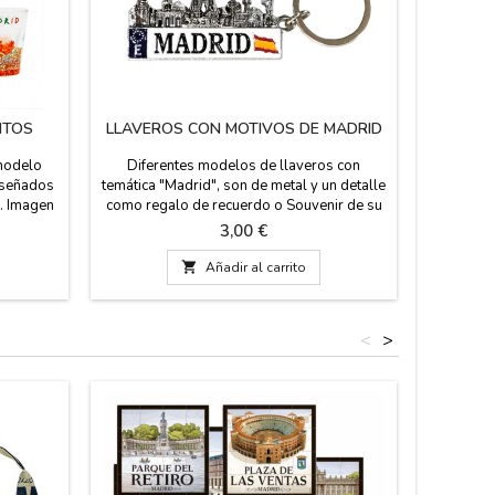
NTOS
LLAVEROS CON MOTIVOS DE MADRID
 modelo
Diferentes modelos de llaveros con
iseñados
temática "Madrid", son de metal y un detalle
o. Imagen
como regalo de recuerdo o Souvenir de su
ticos de
viaje en Madrid. Regalos para eventos,
Precio
3,00 €
calá y el
grupos de viaje o llevar como recuerdo a
jillas.
tus amigos y familiares.

Añadir al carrito
de ancho
<
>