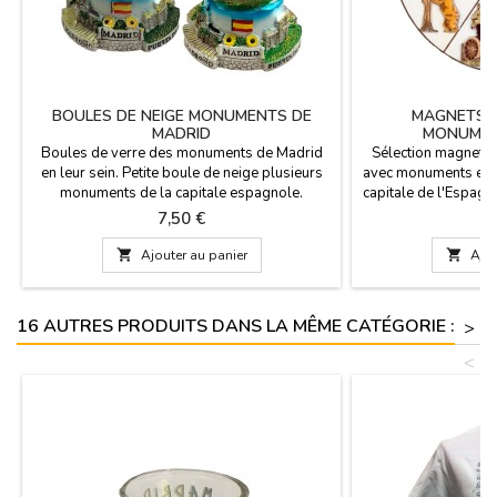
BOULES DE NEIGE MONUMENTS DE
MAGNETS D
MADRID
MONUMEN
Boules de verre des monuments de Madrid
Sélection magnets 
en leur sein. Petite boule de neige plusieurs
avec monuments et d
monuments de la capitale espagnole.
capitale de l'Espag
Plusieurs modèles au choix. Idéal comme un
fréquente d'un pro
Prix
P
7,50 €
3
souvenir de votre séjour en
chaque moment nous
Espagne.Dimensions: 8 cm de diamètre
modèles d'aiman

Ajouter au panier

Ajou
(base) x 9 cm (haut) x 4,5 cm diam.
intéressé à dema
somme, ordonne-n
info@zings.es
16 AUTRES PRODUITS DANS LA MÊME CATÉGORIE :
>
<