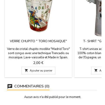
VERRE CHUPITO " TORO MOSAIQUE"
T- SHIRT "GR
Verre de cristal chupito modèle "Madrid Toro"
T-shirt unisex adu
sont conçus avec une technique Trencadis ou
100% coton blanc, q
mosaïque. Lave-vaisselle et Made in Spain.
de l'Espagne, un h
Mesures: 5,5 cm x 4,5 cm de large
Gran Via, la Puerta 
Prix
Pr
2,00 €
1

Ajouter au panier

Ajou
COMMENTAIRES (0)
Aucun avis n'a été publié pour le moment.