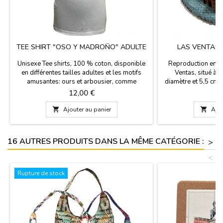
TEE SHIRT "OSO Y MADROÑO" ADULTE
LAS VENTAS 
Unisexe Tee shirts, 100 % coton, disponible
Reproduction en r
en différentes tailles adultes et les motifs
Ventas, situé à M
amusantes: ours et arbousier, comme
diamètre et 5,5 cm de
souvenir parfait de votre visite à Madrid.
Grande Porte. Si
Prix
P
12,00 €
8
Madrid.Vous voul
l

Ajouter au panier

Ajou
16 AUTRES PRODUITS DANS LA MÊME CATÉGORIE :
>
<
Rupture de stock