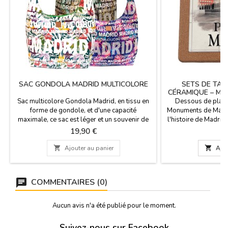
SAC GONDOLA MADRID MULTICOLORE
SETS DE TABL
CÉRAMIQUE – MO
Sac multicolore Gondola Madrid, en tissu en
Dessous de plat e
forme de gondole, et d'une capacité
Monuments de Madrid
maximale, ce sac est léger et un souvenir de
l'histoire de Madrid
Madrid avec un design très tropical.
grâce à notre colle
Prix
P
19,90 €
8
Dimensions : 47 CM DE LARGEUR X 31 CM
décoratifs. Éléga
DE HAUT ET MANCHE 25 CM
protège vos surfac

Ajouter au panier

Ajou
votre salle à man
emblématiques de 
Quatre 
COMMENTAIRES (0)
Aucun avis n'a été publié pour le moment.
Suivez-nous sur Facebook