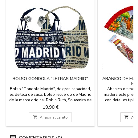
BOLSO GONDOLA "LETRAS MADRID"
ABANICO DE MAD
ES
Bolso "Gondola Madrid", de gran capacidad,
Abanico de made
es de tela de saco, bolso recuerdo de Madrid
madera este preci
de la marca original Robin Ruth, Souvenirs de
con detalles típi
Madrid. Medidas : 47 CM ANCHO X 31 CM
Puedes llevarlo e
Precio
P
19,90 €
9
ALTO Y ASA 25 CM
práctico para no p
cartón de reg

Añadir al carrito

Añad
COMENTARIOS (0)