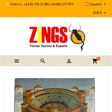

Teléfono:
+34 91 726 31 88 | +34 683 377 877
Español

EUR €
0



shopping_cart