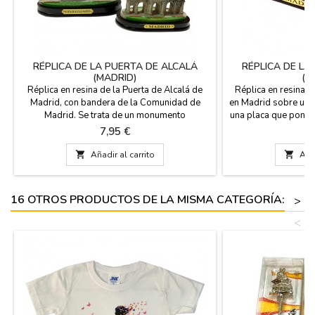
RÉPLICA DE LA PUERTA DE ALCALÁ
RÉPLICA DE LA
(MADRID)
(M
Réplica en resina de la Puerta de Alcalá de
Réplica en resina d
Madrid, con bandera de la Comunidad de
en Madrid sobre un 
Madrid. Se trata de un monumento
una placa que pone 
emblemático de la ciudad de Madrid.
de PVC. MEDIDAS: P
Precio
P
7,95 €
7
Medidas : Pequeño: 6,5 cm de alto, su base:
y 6 cm de alto en
11 x 6 cm. Grande: 9,5 cm de alto, su
Grande - 15 cm de

Añadir al carrito

Añad
base: 15,5 x 9 cm.
16 OTROS PRODUCTOS DE LA MISMA CATEGORÍA:
>
<