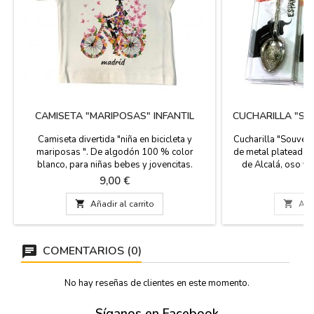
CAMISETA "MARIPOSAS" INFANTIL
CUCHARILLA "SO
Camiseta divertida "niña en bicicleta y
Cucharilla "Souveni
mariposas ". De algodón 100 % color
de metal plateado 
blanco, para niñas bebes y jovencitas.
de Alcalá, oso y
Excelente recuerdo de Madrid.
Madrid. Para colecc
Precio
P
9,00 €
3
de Madrid, es un pe

Añadir al carrito

Añad
COMENTARIOS (0)
No hay reseñas de clientes en este momento.
Síganos en Facebook