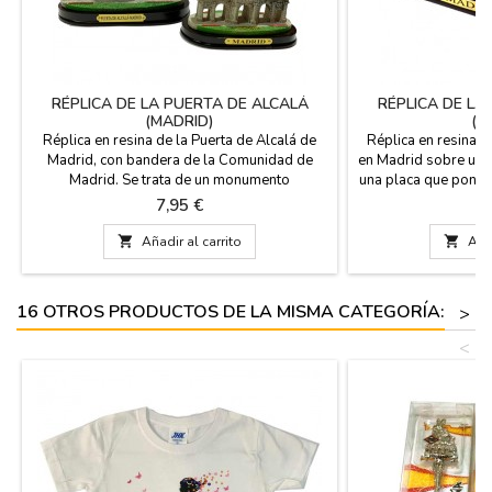
RÉPLICA DE LA PUERTA DE ALCALÁ
RÉPLICA DE LA
(MADRID)
(M
Réplica en resina de la Puerta de Alcalá de
Réplica en resina d
Madrid, con bandera de la Comunidad de
en Madrid sobre un 
Madrid. Se trata de un monumento
una placa que pone 
emblemático de la ciudad de Madrid.
de PVC. MEDIDAS: P
Precio
P
7,95 €
7
Medidas : Pequeño: 6,5 cm de alto, su base:
y 6 cm de alto en
11 x 6 cm. Grande: 9,5 cm de alto, su
Grande - 15 cm de

Añadir al carrito

Añad
base: 15,5 x 9 cm.
16 OTROS PRODUCTOS DE LA MISMA CATEGORÍA:
>
<