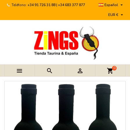

Teléfono:
+34 91 726 31 88 | +34 683 377 877
Español

EUR €
0



shopping_cart