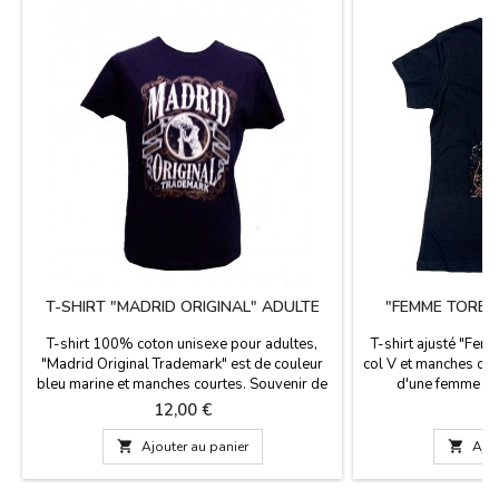
T-SHIRT "MADRID ORIGINAL" ADULTE
"FEMME TORER
T-shirt 100% coton unisexe pour adultes,
T-shirt ajusté "Fem
"Madrid Original Trademark" est de couleur
col V et manches cou
bleu marine et manches courtes. Souvenir de
d'une femme vê
votre voyage à Madrid. Tailles: de S (petit) à
tauromachie et un œi
Prix
Pr
12,00 €
1
XXL (super grand)
tête. Faite en Espag
épaule 35 cm. Poitr

Ajouter au panier

Ajou
Taille M: ​​épaule
Hauteur 60 cm. Taille