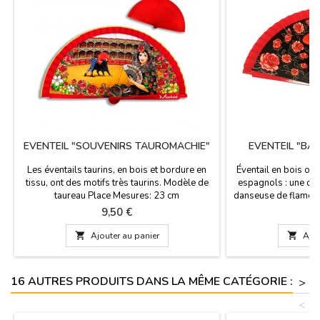
EVENTEIL "SOUVENIRS TAUROMACHIE"
EVENTEIL "BA
Les éventails taurins, en bois et bordure en
Éventail en bois or
tissu, ont des motifs très taurins. Modèle de
espagnols : une da
taureau Place Mesures: 23 cm
danseuse de flamenc
fleurs. La figurine ti
Prix
P
9,50 €
9
et un peigne. La rob
est rouge et noire à

Ajouter au panier

Ajou
cordon pratique per
en toute sécuri
16 AUTRES PRODUITS DANS LA MÊME CATÉGORIE :
>
<