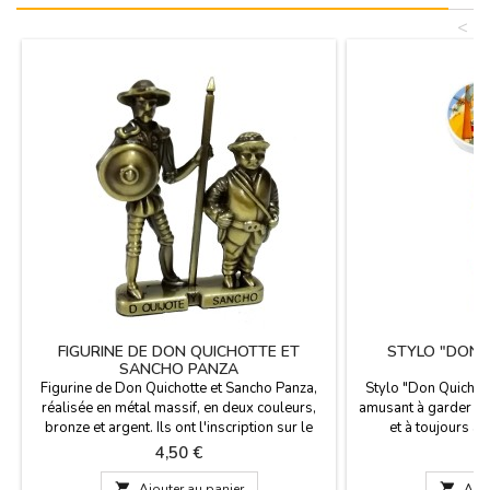
<
FIGURINE DE DON QUICHOTTE ET
STYLO "DON 
SANCHO PANZA
A
Figurine de Don Quichotte et Sancho Panza,
Stylo "Don Quichott
réalisée en métal massif, en deux couleurs,
amusant à garder aim
bronze et argent. Ils ont l'inscription sur le
et à toujours av
devant et le dos. Taille: 8cm x 6cm
Souvenirs sur le t
Prix
P
4,50 €
3
la Manche en prove
bleue. Dim

Ajouter au panier

Ajou