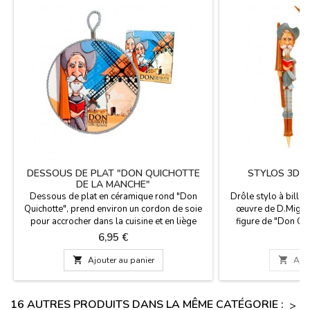
DESSOUS DE PLAT "DON QUICHOTTE
STYLOS 3D 
DE LA MANCHE"
Dessous de plat en céramique rond "Don
Drôle stylo à bille 
Quichotte", prend environ un cordon de soie
œuvre de D.Miguel
pour accrocher dans la cuisine et en liège
figure de "Don Qu
dessous pour plus de chaleur. Il est utilisé
célébrons 400 ans d
Prix
P
6,95 €
6
comme un support pour les pots et des
Cervantes, auteur 
casseroles, de belles images de conception
ouvrage de la litt

Ajouter au panier

Ajou
de" Don Quichotte ", un roman de Miguel de
pouvez remplacer un
Cervantes.
Mesu
16 AUTRES PRODUITS DANS LA MÊME CATÉGORIE :
>