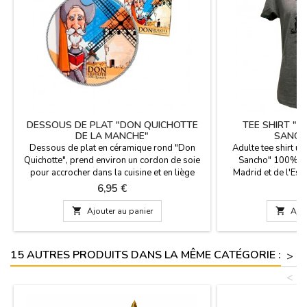
DESSOUS DE PLAT "DON QUICHOTTE
TEE SHIRT "
DE LA MANCHE"
SANCH
Dessous de plat en céramique rond "Don
Adulte tee shirt u
Quichotte", prend environ un cordon de soie
Sancho" 100% cot
pour accrocher dans la cuisine et en liège
Madrid et de l'Es
dessous pour plus de chaleur. Il est utilisé
célèbre œuvre de 
Prix
Pr
6,95 €
1
comme un support pour les pots et des
casseroles, de belles images de conception

Ajouter au panier

Ajou
de" Don Quichotte ", un roman de Miguel de
Cervantes.
15 AUTRES PRODUITS DANS LA MÊME CATÉGORIE :
>
<