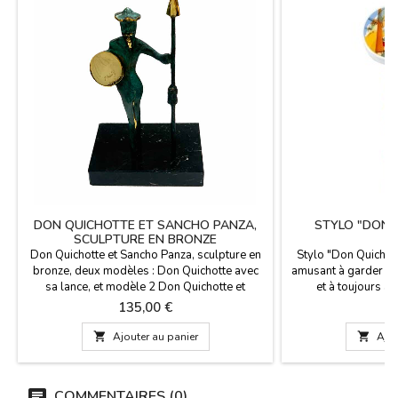
DON QUICHOTTE ET SANCHO PANZA,
STYLO "DON 
SCULPTURE EN BRONZE
A
Don Quichotte et Sancho Panza, sculpture en
Stylo "Don Quichott
bronze, deux modèles : Don Quichotte avec
amusant à garder aim
sa lance, et modèle 2 Don Quichotte et
et à toujours av
Sancho. Ils sont réalisés en bronze sur un
Souvenirs sur le t
Prix
P
135,00 €
3
socle en marbre. Mesures: Modèle 1 : 18 cm.
la Manche en prove
haut, 11 cm. de longueur x 8 cm. large.
bleue. Dim

Ajouter au panier

Ajou
Modèle 2 : 14,5 cm. haut, 13,5 cm. longue x 8
cm. large.
COMMENTAIRES (0)