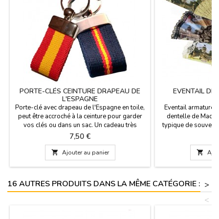
PORTE-CLÉS CEINTURE DRAPEAU DE
EVENTAIL DE
L'ESPAGNE
Porte-clé avec drapeau de l'Espagne en toile,
Eventail armature en
peut être accroché à la ceinture pour garder
dentelle de Madrid
vos clés ou dans un sac. Un cadeau très
typique de souveni
pratique et disponibles en différentes
Disponible en dif
Prix
P
7,50 €
2
couleurs. Fabriqué en Espagne.Taille: 7 cm x 3
motifs. Dimensions
cm
Médiane 24

Ajouter au panier

Ajou
16 AUTRES PRODUITS DANS LA MÊME CATÉGORIE :
>
<