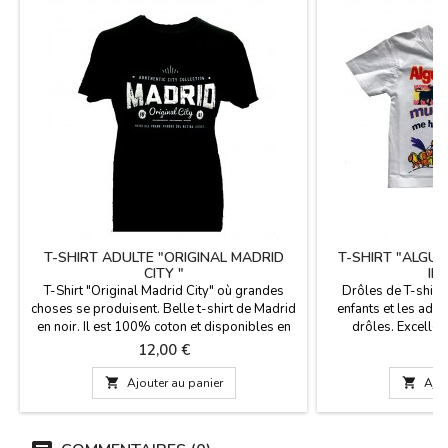
T-SHIRT ADULTE "ORIGINAL MADRID
T-SHIRT "ALGUIE
CITY "
IN
T-Shirt "Original Madrid City" où grandes
Drôles de T-shirt
choses se produisent. Belle t-shirt de Madrid
enfants et les adol
en noir. Il est 100% coton et disponibles en
drôles. Excellen
différentes tailles, (S,M,L,XL,XXL).
Prix
P
12,00 €
9

Ajouter au panier

Ajou