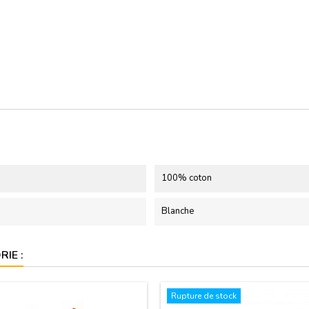
100% coton
Blanche
IE :
Rupture de stock