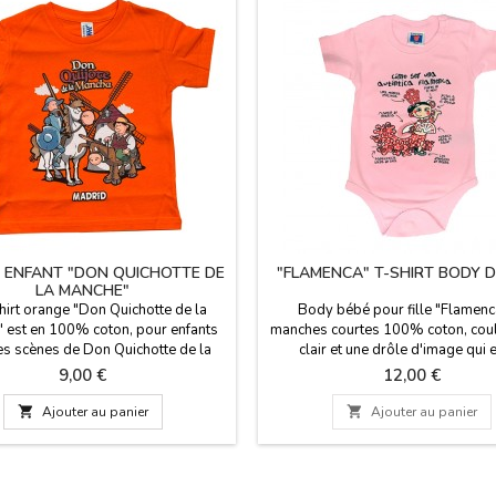
T ENFANT "DON QUICHOTTE DE
"FLAMENCA" T-SHIRT BODY D
LA MANCHE"
hirt orange "Don Quichotte de la
Body bébé pour fille "Flamenc
 est en 100% coton, pour enfants
manches courtes 100% coton, coul
es scènes de Don Quichotte de la
clair et une drôle d'image qui e
our les plus petits. Des couleurs
Comment puis-je être un flam
Prix
Prix
9,00 €
12,00 €
et des dessins amusants pour les
authentique?, entre crochets au b
its, idéaux comme cadeaux pour les
changer sa couche. Nous avons deux

Ajouter au panier

Ajouter au panier
et les filles. Tailles du 2 ans au 11
6 mois et 12 mois.
ans