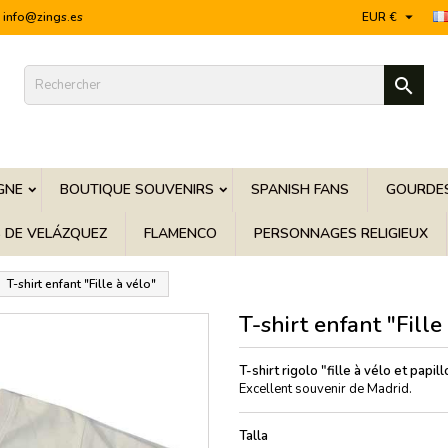

info@zings.es
EUR €

GNE
BOUTIQUE SOUVENIRS
SPANISH FANS
GOURDES
S DE VELÁZQUEZ
FLAMENCO
PERSONNAGES RELIGIEUX
T-shirt enfant "Fille à vélo"
T-shirt enfant "Fille
T-shirt rigolo "fille à vélo et papil
Excellent souvenir de Madrid.
Talla