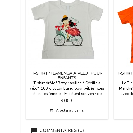
T-SHIRT "FLAMENCA À VÉLO" POUR
T-SHIR
ENFANTS
T-shirt drôle "Betty habillée à Séville à
Le T-s
vélo". 100% coton blanc, pour bébés filles
Manche"
et jeunes femmes. Excellent souvenir de
avec d
Madrid.
Manche p
Prix
9,00 €
gaies 
plus pet

Ajouter au panier
garçons 
COMMENTAIRES (0)