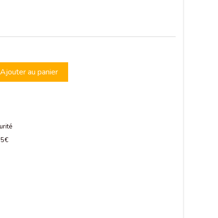
Ajouter au panier
urité
 75€