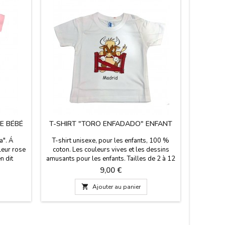
E BÉBÉ
T-SHIRT "TORO ENFADADO" ENFANT
T-SHI
a". Á
T-shirt unisexe, pour les enfants, 100 %
T-shirt 
eur rose
coton. Les couleurs vives et les dessins
Origina
n dit
amusants pour les enfants. Tailles de 2 à 12
disponible
enca
ans.
Il e
Prix
9,00 €
as pour
recomma
 tailles,

Ajouter au panier