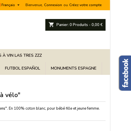

Français
Bienvenue,
Connexion
ou
Créez votre compte
shopping_cart
Panier:
0
Produits - 0,00 €
 À VIN LAS TRES ZZZ
FUTBOL ESPAÑOL
MONUMENTS ESPAGNE
 à vélo"
lons"
. En 100% coton blanc, pour bébé fille et jeune femme.